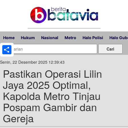
Home
Hukum
Nasional
Metro
Halo Polisi
Halo Gub
Share
Senin, 22 Desember 2025 12:39:43
Pastikan Operasi Lilin
Jaya 2025 Optimal,
Kapolda Metro Tinjau
Pospam Gambir dan
Gereja