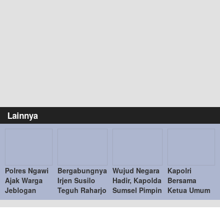
Lainnya
Polres Ngawi
Bergabungnya
Wujud Negara
Kapolri
Ajak Warga
Irjen Susilo
Hadir, Kapolda
Bersama
Jeblogan
Teguh Raharjo
Sumsel Pimpin
Ketua Umum
Lawan Hoaks,
ke UBISA
Penyerahan
Bhayangkari
Wujudkan
Perkuat Pusat
Barang Bukti
Tinjau Bazar
Keluarga
Studi
Kejahatan ke
Kreasi