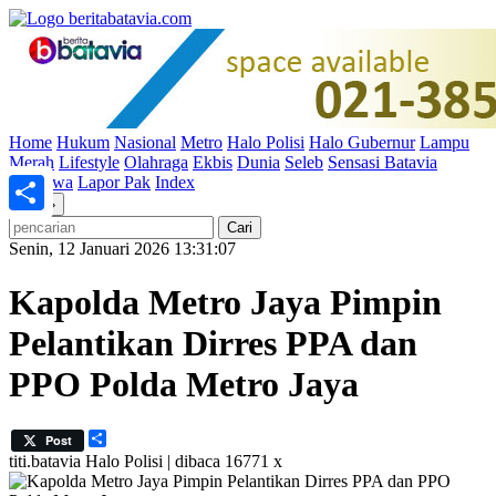
Home
Hukum
Nasional
Metro
Halo Polisi
Halo Gubernur
Lampu
Merah
Lifestyle
Olahraga
Ekbis
Dunia
Seleb
Sensasi Batavia
Peristiwa
Lapor Pak
Index
«
»
Share
Senin, 12 Januari 2026 13:31:07
Kapolda Metro Jaya Pimpin
Pelantikan Dirres PPA dan
PPO Polda Metro Jaya
Share
Post
titi.batavia
Halo Polisi | dibaca 16771 x