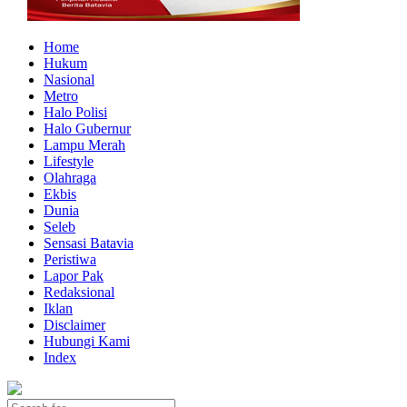
Home
Hukum
Nasional
Metro
Halo Polisi
Halo Gubernur
Lampu Merah
Lifestyle
Olahraga
Ekbis
Dunia
Seleb
Sensasi Batavia
Peristiwa
Lapor Pak
Redaksional
Iklan
Disclaimer
Hubungi Kami
Index