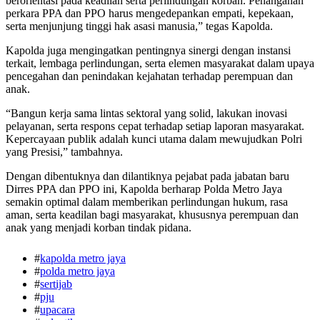
berorientasi pada keadilan serta perlindungan korban. Penanganan
perkara PPA dan PPO harus mengedepankan empati, kepekaan,
serta menjunjung tinggi hak asasi manusia,” tegas Kapolda.
Kapolda juga mengingatkan pentingnya sinergi dengan instansi
terkait, lembaga perlindungan, serta elemen masyarakat dalam upaya
pencegahan dan penindakan kejahatan terhadap perempuan dan
anak.
“Bangun kerja sama lintas sektoral yang solid, lakukan inovasi
pelayanan, serta respons cepat terhadap setiap laporan masyarakat.
Kepercayaan publik adalah kunci utama dalam mewujudkan Polri
yang Presisi,” tambahnya.
Dengan dibentuknya dan dilantiknya pejabat pada jabatan baru
Dirres PPA dan PPO ini, Kapolda berharap Polda Metro Jaya
semakin optimal dalam memberikan perlindungan hukum, rasa
aman, serta keadilan bagi masyarakat, khususnya perempuan dan
anak yang menjadi korban tindak pidana.
#
kapolda metro jaya
#
polda metro jaya
#
sertijab
#
pju
#
upacara