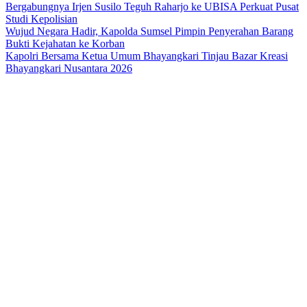
Bergabungnya Irjen Susilo Teguh Raharjo ke UBISA Perkuat Pusat
Studi Kepolisian
Wujud Negara Hadir, Kapolda Sumsel Pimpin Penyerahan Barang
Bukti Kejahatan ke Korban
Kapolri Bersama Ketua Umum Bhayangkari Tinjau Bazar Kreasi
Bhayangkari Nusantara 2026