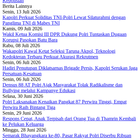
Kepolisian
Berita Lainnya
Senin, 13 Juli 2026
Kapolri Perkuat Soliditas TNI-Polri Lewat Silaturahmi dengan
Panglima TNI di Mabes TNI
Kamis, 09 Juli 2026
Wakil Ketua Komisi III DPR Dukung Polri Tuntaskan Dugaan
Korupsi Pasokan Batu Bara
Rabu, 08 Juli 2026
Wakapolri Kawal Ketat Seleksi Taruna Akpol, Teknologi
Kedokteran Terbaru Perkuat Akurasi Rekrutmen
Senin, 06 Juli 2026
Hadiri Penutupan Diklatsarnas Brigade Persis, Kapolri Serukan Jaga
Persatuan-Kesatuan
Senin, 06 Juli 2026
Densus 88 AT Polri Ajak Masyarakat Tolak Radikalisme dan
Bullying melalui Kampanye Edukasi
Selasa, 30 Juni 2026
Polri Laksanakan Kenaikan Pangkat 87 Perwira Tinggi, Empat
Perwira Raih Bintang Tiga
Senin, 29 Juni 2026
Respons Cepat, Anak Terpisah dari Orang Tua di Thamrin Kembali
ke Pelukan Keluarga
Minggu, 28 Juni 2026
Semarak Bhayangkara ke-80, Pasar Rakyat Polri Diserbu Ribuan