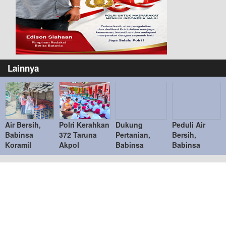
Lainnya
Air Bersih,
Polri Kerahkan
Dukung
Peduli Air
Babinsa
372 Taruna
Pertanian,
Bersih,
Koramil
Akpol
Babinsa
Babinsa
Bringin Bantu
Dampingi
Koramil Paron
Posramil Pitu
Distribusi Air
Siswa di 73
Pendampingan
Kawal
Untuk Warga
Sekolah
Pelatihan
Distribusi
Desa Suruh
Rakyat
Teknologi
Bantuan Air
Bersama
Tepat Guna
untuk Warga
Taruna
Desa Cantel
Akademi TNI