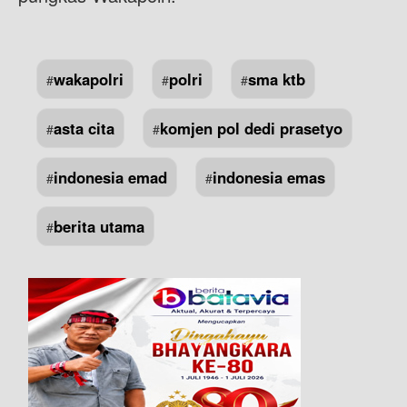
wakapolri
polri
sma ktb
#
#
#
asta cita
komjen pol dedi prasetyo
#
#
indonesia emad
indonesia emas
#
#
berita utama
#