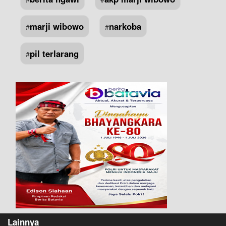
marji wibowo
narkoba
#
#
pil terlarang
#
Lainnya