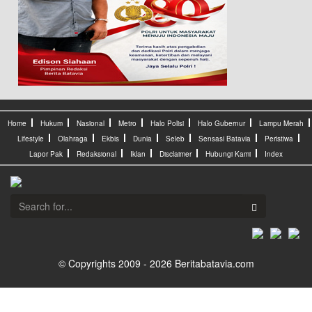
Home
Hukum
Nasional
Metro
Halo Polisi
Halo Gubernur
Lampu Merah
Lifestyle
Olahraga
Ekbis
Dunia
Seleb
Sensasi Batavia
Peristiwa
Lapor Pak
Redaksional
Iklan
Disclaimer
Hubungi Kami
Index
© Copyrights 2009 - 2026 Beritabatavia.com