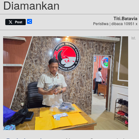
Diamankan
Titi.batavia
Share
Post
Peristiwa | dibaca 10951 x
Ist.