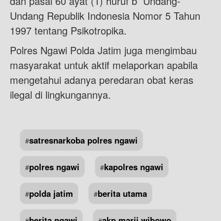
dan pasal 60 ayat (1) huruf b Undang-
Undang Republik Indonesia Nomor 5 Tahun
1997 tentang Psikotropika.
Polres Ngawi Polda Jatim juga mengimbau
masyarakat untuk aktif melaporkan apabila
mengetahui adanya peredaran obat keras
ilegal di lingkungannya.
satresnarkoba polres ngawi
#
polres ngawi
kapolres ngawi
#
#
polda jatim
berita utama
#
#
berita ngawi
akp marji wibowo
#
#