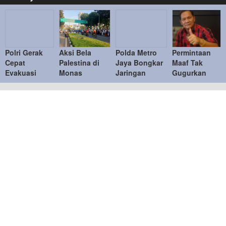
Polri Gerak
Aksi Bela
Polda Metro
Permintaan
Cepat
Palestina di
Jaya Bongkar
Maaf Tak
Evakuasi
Monas
Jaringan
Gugurkan
Warga
Berlangsung
Internasional
Proses
Terdampak
Tertib, Polisi
Etomidate,
Hukum, PWI
Banjir di
Utamakan
Sita 8.698
Tetap
Padang
Pendekatan
Cartridge
Laporkan
Humanis
Hotman Paris
Ke Polda
Metro Jaya