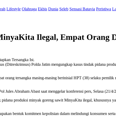
rah
Lifestyle
Olahraga
Ekbis
Dunia
Seleb
Sensasi Batavia
Peristiwa
La
inyaKita Ilegal, Empat Orang 
Ist.
 (Ditreskrimsus) Polda Jatim mengungkap kasus tindak pidana produk
t orang tersangka masing-masing berinisial HPT (38) selaku pemilik
ol Jules Abraham Abast saat menggelar konferensi pers, Selasa (21/4/
 pidana produksi minyak goreng sawit MinyaKita ilegal, khususnya yan
akan bentuk komitmen kepolisian dalam melindungi konsumen serta m