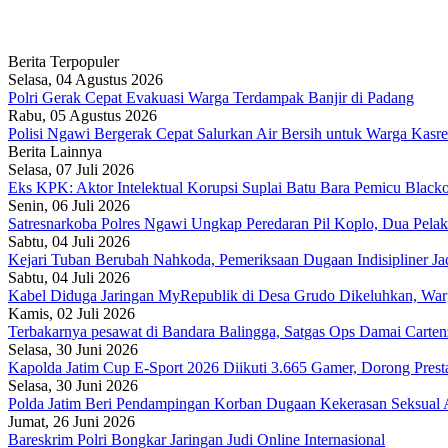
Berita Terpopuler
Selasa, 04 Agustus 2026
Polri Gerak Cepat Evakuasi Warga Terdampak Banjir di Padang
Rabu, 05 Agustus 2026
Polisi Ngawi Bergerak Cepat Salurkan Air Bersih untuk Warga Ka
Berita Lainnya
Selasa, 07 Juli 2026
Eks KPK: Aktor Intelektual Korupsi Suplai Batu Bara Pemicu Blacko
Senin, 06 Juli 2026
Satresnarkoba Polres Ngawi Ungkap Peredaran Pil Koplo, Dua Pel
Sabtu, 04 Juli 2026
Kejari Tuban Berubah Nahkoda, Pemeriksaan Dugaan Indisipliner Jad
Sabtu, 04 Juli 2026
Kabel Diduga Jaringan MyRepublik di Desa Grudo Dikeluhkan, War
Kamis, 02 Juli 2026
Terbakarnya pesawat di Bandara Balingga, Satgas Ops Damai Cartenz
Selasa, 30 Juni 2026
Kapolda Jatim Cup E-Sport 2026 Diikuti 3.665 Gamer, Dorong Presta
Selasa, 30 Juni 2026
Polda Jatim Beri Pendampingan Korban Dugaan Kekerasan Seksual
Jumat, 26 Juni 2026
Bareskrim Polri Bongkar Jaringan Judi Online Internasional