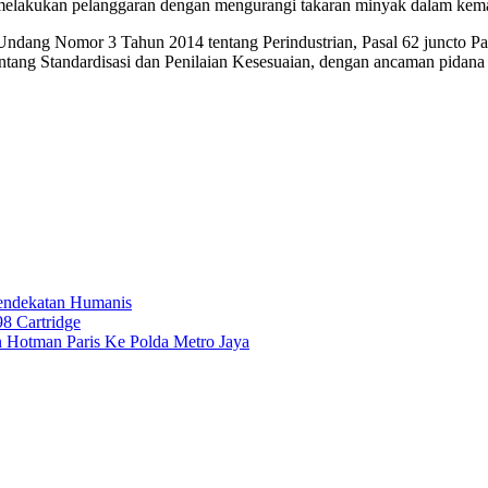
ap melakukan pelanggaran dengan mengurangi takaran minyak dalam ke
g-Undang Nomor 3 Tahun 2014 tentang Perindustrian, Pasal 62 juncto
g Standardisasi dan Penilaian Kesesuaian, dengan ancaman pidana pe
Pendekatan Humanis
98 Cartridge
 Hotman Paris Ke Polda Metro Jaya