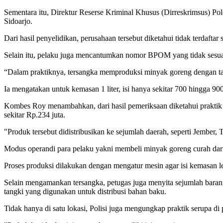
Sementara itu, Direktur Reserse Kriminal Khusus (Dirreskrimsus) 
Sidoarjo.
Dari hasil penyelidikan, perusahaan tersebut diketahui tidak terdafta
Selain itu, pelaku juga mencantumkan nomor BPOM yang tidak sesua
“Dalam praktiknya, tersangka memproduksi minyak goreng dengan tak
Ia mengatakan untuk kemasan 1 liter, isi hanya sekitar 700 hingga 900 m
Kombes Roy menambahkan, dari hasil pemeriksaan diketahui praktik i
sekitar Rp.234 juta.
"Produk tersebut didistribusikan ke sejumlah daerah, seperti Jember
Modus operandi para pelaku yakni membeli minyak goreng curah dar
Proses produksi dilakukan dengan mengatur mesin agar isi kemasan lebi
Selain mengamankan tersangka, petugas juga menyita sejumlah barang
tangki yang digunakan untuk distribusi bahan baku.
Tidak hanya di satu lokasi, Polisi juga mengungkap praktik serupa d