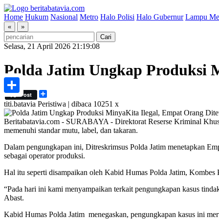
Home
Hukum
Nasional
Metro
Halo Polisi
Halo Gubernur
Lampu Me
«
»
Selasa, 21 April 2026 21:19:08
Polda Jatim Ungkap Produksi M
Share
Post
Share
titi.batavia
Peristiwa | dibaca 10251 x
Beritabatavia.com -
SURABAYA - Direktorat Reserse Kriminal Khusus
memenuhi standar mutu, label, dan takaran.
Dalam pengungkapan ini, Ditreskrimsus Polda Jatim menetapkan Empa
sebagai operator produksi.
Hal itu seperti disampaikan oleh Kabid Humas Polda Jatim, Kombes P
“Pada hari ini kami menyampaikan terkait pengungkapan kasus tindak
Abast.
Kabid Humas Polda Jatim menegaskan, pengungkapan kasus ini merup