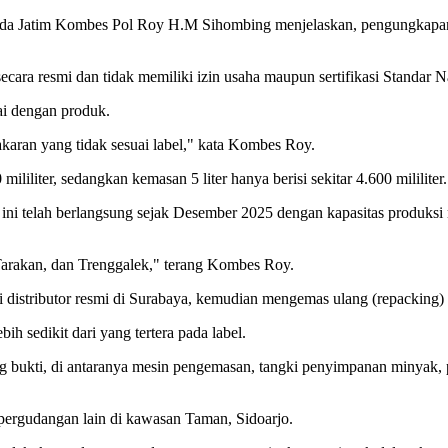
Polda Jatim Kombes Pol Roy H.M Sihombing menjelaskan, pengungkapan
r secara resmi dan tidak memiliki izin usaha maupun sertifikasi Standar 
i dengan produk.
aran yang tidak sesuai label," kata Kombes Roy.
ililiter, sedangkan kemasan 5 liter hanya berisi sekitar 4.600 mililiter.
ni telah berlangsung sejak Desember 2025 dengan kapasitas produksi 
, Tarakan, dan Trenggalek," terang Kombes Roy.
i distributor resmi di Surabaya, kemudian mengemas ulang (repacking
h sedikit dari yang tertera pada label.
 bukti, di antaranya mesin pengemasan, tangki penyimpanan minyak, p
i pergudangan lain di kawasan Taman, Sidoarjo.