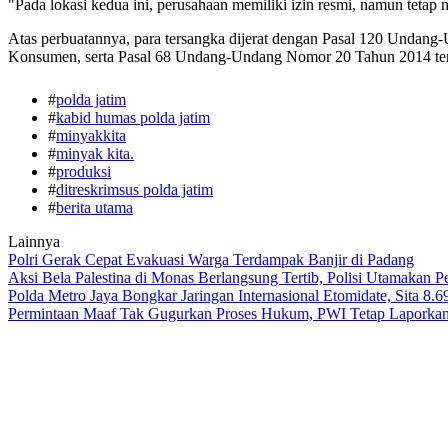
"Pada lokasi kedua ini, perusahaan memiliki izin resmi, namun tet
Atas perbuatannya, para tersangka dijerat dengan Pasal 120 Undan
Konsumen, serta Pasal 68 Undang-Undang Nomor 20 Tahun 2014 tentan
#
polda jatim
#
kabid humas polda jatim
#
minyakkita
#
minyak kita.
#
produksi
#
ditreskrimsus polda jatim
#
berita utama
Lainnya
Polri Gerak Cepat Evakuasi Warga Terdampak Banjir di Padang
Aksi Bela Palestina di Monas Berlangsung Tertib, Polisi Utamakan 
Polda Metro Jaya Bongkar Jaringan Internasional Etomidate, Sita 8.6
Permintaan Maaf Tak Gugurkan Proses Hukum, PWI Tetap Laporkan