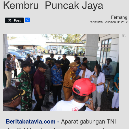
Kembru Puncak Jaya
Fernang
Share
Post
Peristiwa | dibaca 9121 x
Ist.
Beritabatavia.com -
Aparat gabungan TNI