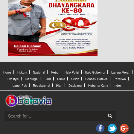
Home
Hukum
Nasional
Metro
Halo Polisi
Halo Gubernur
Lampu Merah
Lifestyle
Olahraga
Ekbis
Dunia
Seleb
Sensasi Batavia
Peristiwa
Lapor Pak
Redaksional
Iklan
Disclaimer
Hubungi Kami
Index