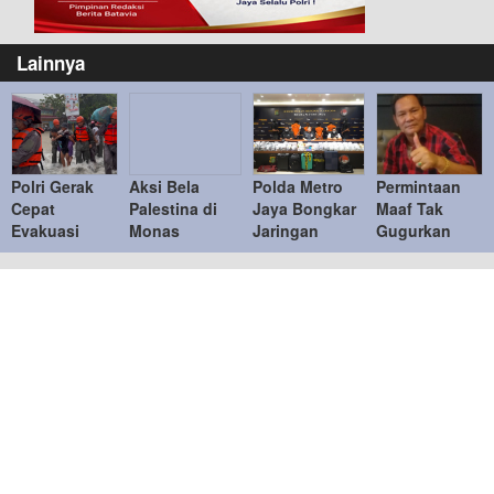
Lainnya
Polri Gerak
Aksi Bela
Polda Metro
Permintaan
Cepat
Palestina di
Jaya Bongkar
Maaf Tak
Evakuasi
Monas
Jaringan
Gugurkan
Warga
Berlangsung
Internasional
Proses
Terdampak
Tertib, Polisi
Etomidate,
Hukum, PWI
Banjir di
Utamakan
Sita 8.698
Tetap
Padang
Pendekatan
Cartridge
Laporkan
Humanis
Hotman Paris
Ke Polda
Metro Jaya