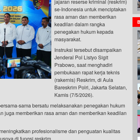
jajaran reserse kriminal (reskrim)
se-Indonesia untuk menciptakan
rasa aman dan memberikan
B
keadilan dalam rangka
penegakan hukum kepada
masyarakat.
Instruksi tersebut disampaikan
Jenderal Pol Listyo Sigit
Prabowo, saat menghadiri
pembukaan rapat kerja teknis
(rakernis) Reskrim, di Aula
Bareskrim Polri, Jakarta Selatan,
Kamis (7/5/2026).
k bersama-sama bersatu melaksanakan penegakan hukum
dan juga memberikan rasa aman dan memberikan keadilan
uk meningkatkan profesionalisme dan penguatan kualitas
snya di fungsi reskrim.