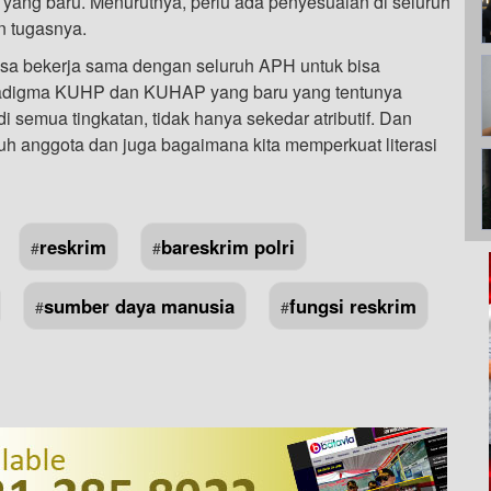
ng baru. Menurutnya, perlu ada penyesuaian di seluruh
n tugasnya.
isa bekerja sama dengan seluruh APH untuk bisa
aradigma KUHP dan KUHAP yang baru yang tentunya
i semua tingkatan, tidak hanya sekedar atributif. Dan
uh anggota dan juga bagaimana kita memperkuat literasi
reskrim
bareskrim polri
#
#
sumber daya manusia
fungsi reskrim
#
#