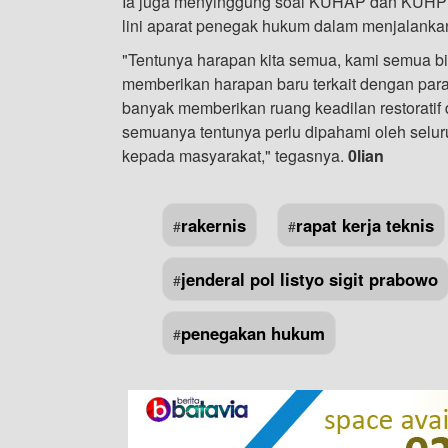
Ia juga menyinggung soal KUHAP dan KUHP ya
lini aparat penegak hukum dalam menjalanka
"Tentunya harapan kita semua, kami semua b
memberikan harapan baru terkait dengan p
banyak memberikan ruang keadilan restoratif d
semuanya tentunya perlu dipahami oleh selur
kepada masyarakat," tegasnya.
0lian
rakernis
rapat kerja teknis
#
#
jenderal pol listyo sigit prabowo
#
penegakan hukum
#