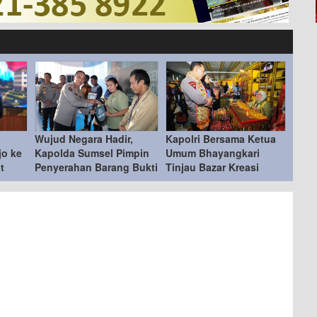
Wujud Negara Hadir,
Kapolri Bersama Ketua
jo ke
Kapolda Sumsel Pimpin
Umum Bhayangkari
t
Penyerahan Barang Bukti
Tinjau Bazar Kreasi
Kejahatan ke Korban
Bhayangkari Nusantara
2026