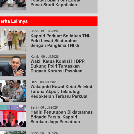
Pusat Studi Kepolisian
erita Lainnya
Senin, 13 Juli 2026
Kapolri Perkuat Soliditas TNI-
Polri Lewat Silaturahmi
dengan Panglima TNI di
Mabes TNI
Kamis, 09 Juli 2026
Wakil Ketua Komisi III DPR
Dukung Polri Tuntaskan
Dugaan Korupsi Pasokan
Batu Bara
Rabu, 08 Juli 2026
Wakapolri Kawal Ketat Seleksi
Taruna Akpol, Teknologi
Kedokteran Terbaru Perkuat
Akurasi Rekrutmen
Senin, 06 Juli 2026
Hadiri Penutupan Diklatsarnas
Brigade Persis, Kapolri
Serukan Jaga Persatuan-
Kesatuan
Senin, 06 Juli 2026