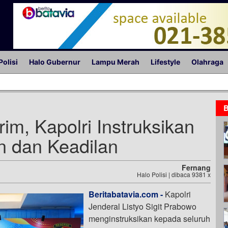
Polisi
Halo Gubernur
Lampu Merah
Lifestyle
Olahraga
B
im, Kapolri Instruksikan
n dan Keadilan
Fernang
Halo Polisi | dibaca 9381 x
Beritabatavia.com -
Kapolri
Jenderal Listyo Sigit Prabowo
menginstruksikan kepada seluruh