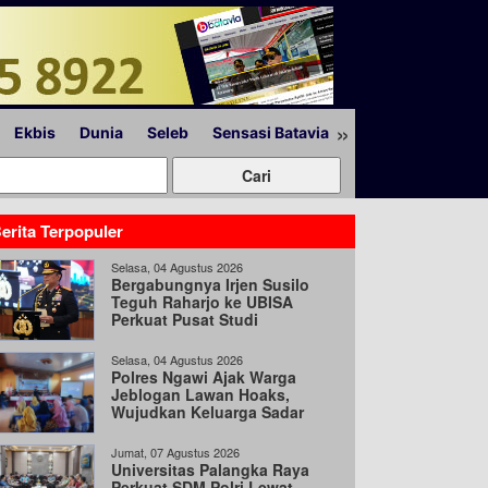
»
Ekbis
Dunia
Seleb
Sensasi Batavia
Peristiwa
Lapor
erita Terpopuler
Selasa, 04 Agustus 2026
Bergabungnya Irjen Susilo
Teguh Raharjo ke UBISA
Perkuat Pusat Studi
Kepolisian
Selasa, 04 Agustus 2026
Polres Ngawi Ajak Warga
Jeblogan Lawan Hoaks,
Wujudkan Keluarga Sadar
Hukum
Jumat, 07 Agustus 2026
Universitas Palangka Raya
Perkuat SDM Polri Lewat