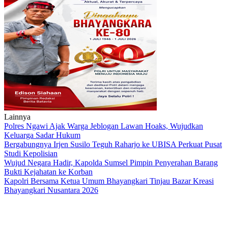
Lainnya
Polres Ngawi Ajak Warga Jeblogan Lawan Hoaks, Wujudkan
Keluarga Sadar Hukum
Bergabungnya Irjen Susilo Teguh Raharjo ke UBISA Perkuat Pusat
Studi Kepolisian
Wujud Negara Hadir, Kapolda Sumsel Pimpin Penyerahan Barang
Bukti Kejahatan ke Korban
Kapolri Bersama Ketua Umum Bhayangkari Tinjau Bazar Kreasi
Bhayangkari Nusantara 2026