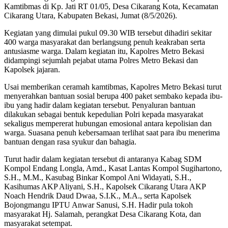
Kamtibmas di Kp. Jati RT 01/05, Desa Cikarang Kota, Kecamatan
Cikarang Utara, Kabupaten Bekasi, Jumat (8/5/2026).
Kegiatan yang dimulai pukul 09.30 WIB tersebut dihadiri sekitar
400 warga masyarakat dan berlangsung penuh keakraban serta
antusiasme warga. Dalam kegiatan itu, Kapolres Metro Bekasi
didampingi sejumlah pejabat utama Polres Metro Bekasi dan
Kapolsek jajaran.
Usai memberikan ceramah kamtibmas, Kapolres Metro Bekasi turut
menyerahkan bantuan sosial berupa 400 paket sembako kepada ibu-
ibu yang hadir dalam kegiatan tersebut. Penyaluran bantuan
dilakukan sebagai bentuk kepedulian Polri kepada masyarakat
sekaligus mempererat hubungan emosional antara kepolisian dan
warga. Suasana penuh kebersamaan terlihat saat para ibu menerima
bantuan dengan rasa syukur dan bahagia.
Turut hadir dalam kegiatan tersebut di antaranya Kabag SDM
Kompol Endang Longla, Amd., Kasat Lantas Kompol Sugihartono,
S.H., M.M., Kasubag Binkar Kompol Ani Widayati, S.H.,
Kasihumas AKP Aliyani, S.H., Kapolsek Cikarang Utara AKP
Noach Hendrik Daud Dwaa, S.I.K., M.A., serta Kapolsek
Bojongmangu IPTU Anwar Sanusi, S.H. Hadir pula tokoh
masyarakat Hj. Salamah, perangkat Desa Cikarang Kota, dan
masyarakat setempat.