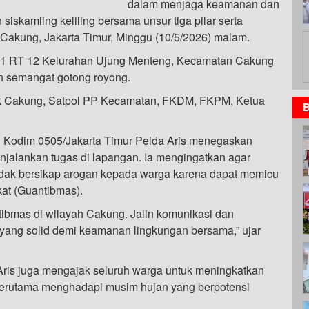
dalam menjaga keamanan dan
 siskamling keliling bersama unsur tiga pilar serta
akung, Jakarta Timur, Minggu (10/5/2026) malam.
 01 RT 12 Kelurahan Ujung Menteng, Kecamatan Cakung
n semangat gotong royong.
sek Cakung, Satpol PP Kecamatan, FKDM, FKPM, Ketua
B
 Kodim 0505/Jakarta Timur Pelda Aris menegaskan
jalankan tugas di lapangan. Ia mengingatkan agar
idak bersikap arogan kepada warga karena dapat memicu
at (Guantibmas).
ibmas di wilayah Cakung. Jalin komunikasi dan
a yang solid demi keamanan lingkungan bersama,” ujar
Aris juga mengajak seluruh warga untuk meningkatkan
 terutama menghadapi musim hujan yang berpotensi