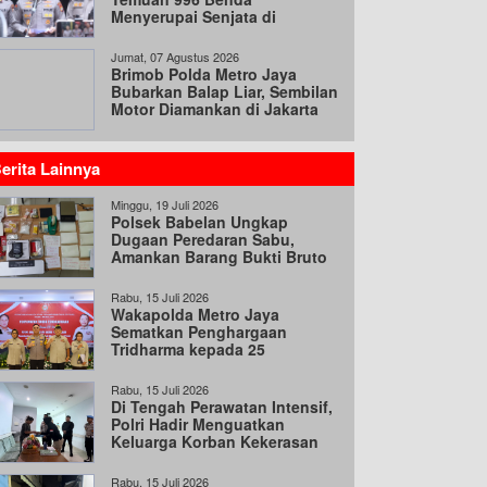
Menyerupai Senjata di
Yayasan Jaksel
Jumat, 07 Agustus 2026
Brimob Polda Metro Jaya
Bubarkan Balap Liar, Sembilan
Motor Diamankan di Jakarta
Timur
erita Lainnya
Minggu, 19 Juli 2026
Polsek Babelan Ungkap
Dugaan Peredaran Sabu,
Amankan Barang Bukti Bruto
98,30 Gram
Rabu, 15 Juli 2026
Wakapolda Metro Jaya
Sematkan Penghargaan
Tridharma kepada 25
Pengurus PP Polri
Rabu, 15 Juli 2026
Di Tengah Perawatan Intensif,
Polri Hadir Menguatkan
Keluarga Korban Kekerasan
Anak
Rabu, 15 Juli 2026