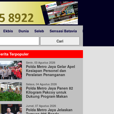
Ekbis
Dunia
Seleb
Sensasi Batavia
Peristiwa
Lapor
erita Terpopuler
Senin, 03 Agustus 2026
Polda Metro Jaya Gelar Apel
Kesiapan Personel dan
Peralatan Penanganan
Bencana
Selasa, 04 Agustus 2026
Polda Metro Jaya Panen 82
Kilogram Pakcoy untuk
Dukung Program Makan
Bergizi Gratis
Jumat, 07 Agustus 2026
Polda Metro Jaya Jelaskan
Temuan 996 Benda