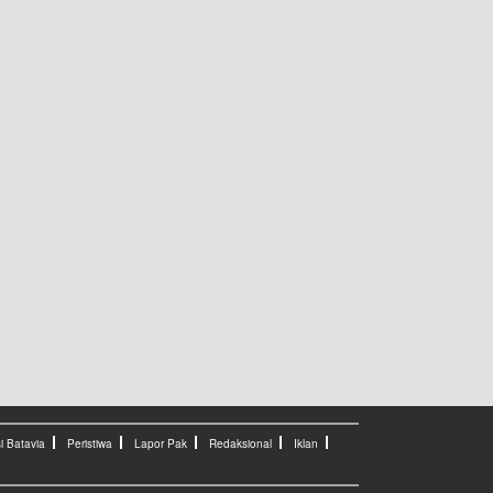
i Batavia
Peristiwa
Lapor Pak
Redaksional
Iklan