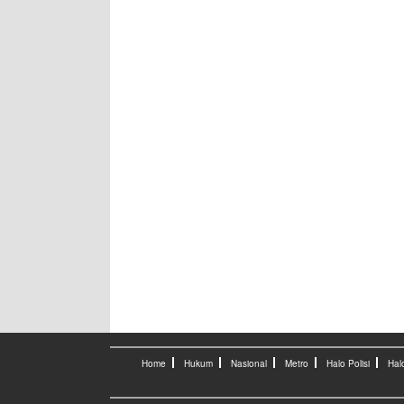
Home
Hukum
Nasional
Metro
Halo Polisi
Hal