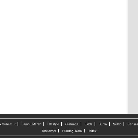
o Gubernur
Lampu Merah
Lifestyle
Olahraga
Ekbis
Dunia
Seleb
Sensas
Disclaimer
Hubungi Kami
Index