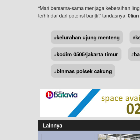
“Mari bersama-sama menjaga kebersihan lingku
terhindar dari potensi banjir,” tandasnya.
0lian
kelurahan ujung menteng
k
#
#
kodim 0505/jakarta timur
ba
#
#
binmas polsek cakung
#
Lainnya