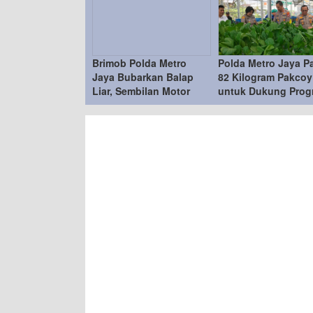
Brimob Polda Metro
Polda Metro Jaya P
Jaya Bubarkan Balap
82 Kilogram Pakcoy
Liar, Sembilan Motor
untuk Dukung Prog
Diamankan di Jakarta
Makan Bergizi Grati
Timur