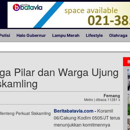
Polisi
Halo Gubernur
Lampu Merah
Lifestyle
Olahraga
B
ga Pilar dan Warga Ujung
skamling
Fernang
Metro | dibaca 11281 x
Beritabatavia.com -
Koramil
06/Cakung Kodim 0505/JT terus
menunjukkan komitmennya