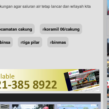
ngan agar saluran air tetap lancar dan wilayah kita
ecamatan cakung
koramil 06/cakung
#
binsa
tiga pilar
binmas
#
#