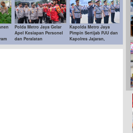
anen
Polda Metro Jaya Gelar
Kapolda Metro Jaya
Apel Kesiapan Personel
Pimpin Sertijab PJU dan
ram
dan Peralatan
Kapolres Jajaran,
s
Penanganan Bencana
Penyegaran Organisasi