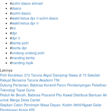
#
sufmi dasco ahmad
#
dasco
#
sufmi dasco
#
wakil ketua dpr ri sufmi dasco
#
wakil ketua dpr ri
#
tni
#
dpr
#
dpr ri
#
berita polri
#
berita dpr
#
undang undang polri
#
tranding berita
#
tranding topik
Lainnya
Polri Kerahkan 372 Taruna Akpol Dampingi Siswa di 73 Sekolah
Rakyat Bersama Taruna Akademi TNI
Dukung Pertanian, Babinsa Koramil Paron Pendampingan Pelatihan
Teknologi Tepat Guna
Peduli Air Bersih, Babinsa Posramil Pitu Kawal Distribusi Bantuan Air
untuk Warga Desa Cantel
Siapkan Calon Pemimpin Masa Depan, Kodim 0805/Ngawi Gelar
Pembinaan Korps KRI