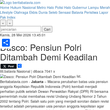
Home
Hukum
Nasional
Metro
Halo Polisi
Halo Gubernur
Lampu Merah
Lifestyle
Olahraga
Ekbis
Dunia
Seleb
Sensasi Batavia
Peristiwa
Lapor
Pak
Index
«
»
Kamis, 28 Mei 2026 13:45:01
Dasco: Pensiun Polri
Share
Ditambah Demi Keadilan
Share
Post
titi.batavia
Nasional | dibaca 7041 x
Ist.
Beritabatavia.com -
Jakarta
– Wacana perubahan batas usia pensiun
anggota Kepolisian Republik Indonesia (Polri) kembali menjadi
perhatian publik setelah Dewan Perwakilan Rakyat (DPR) RI bersama
pemerintah mulai membahas revisi Undang-Undang Nomor 2 Tahun
2002 tentang Polri. Salah satu poin yang menjadi sorotan dalam revisi
tersebut adalah penyesuaian usia pensiun anggota kepolisian agar