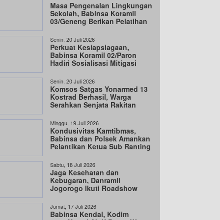
Masa Pengenalan Lingkungan
Sekolah, Babinsa Koramil
03/Geneng Berikan Pelatihan
PBB
Senin, 20 Juli 2026
Perkuat Kesiapsiagaan,
Babinsa Koramil 02/Paron
Hadiri Sosialisasi Mitigasi
Bencana
Senin, 20 Juli 2026
Komsos Satgas Yonarmed 13
Kostrad Berhasil, Warga
Serahkan Senjata Rakitan
Secara Sukarela
Minggu, 19 Juli 2026
Kondusivitas Kamtibmas,
Babinsa dan Polsek Amankan
Pelantikan Ketua Sub Ranting
IKSP-PI di Sine
Sabtu, 18 Juli 2026
Jaga Kesehatan dan
Kebugaran, Danramil
Jogorogo Ikuti Roadshow
Perwosi Bersama Forpimcam
Jumat, 17 Juli 2026
Babinsa Kendal, Kodim