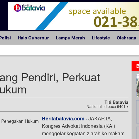
Polisi
Halo Gubernur
Lampu Merah
Lifestyle
Olahraga
B
ng Pendiri, Perkuat
Hukum
Titi.batavia
Nasional | dibaca 6401 x
Beritabatavia.com -
JAKARTA,
Kongres Advokat Indonesia (KAI)
menggelar kegiatan ziarah ke makam