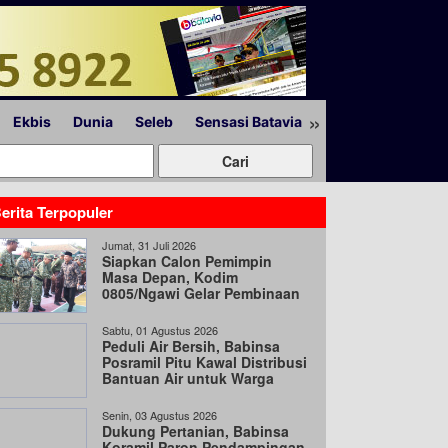
»
Ekbis
Dunia
Seleb
Sensasi Batavia
Peristiwa
Lapor
erita Terpopuler
Jumat, 31 Juli 2026
Siapkan Calon Pemimpin
Masa Depan, Kodim
0805/Ngawi Gelar Pembinaan
Korps KRI
Sabtu, 01 Agustus 2026
Peduli Air Bersih, Babinsa
Posramil Pitu Kawal Distribusi
Bantuan Air untuk Warga
Desa Cantel
Senin, 03 Agustus 2026
Dukung Pertanian, Babinsa
Koramil Paron Pendampingan