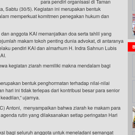
para pendiri organisasi di Taman
 Sabtu (30/5). Kegiatan ini merupakan bentuk
i dalam memperkuat komitmen penegakan hukum dan
 dan anggota KAI memanjatkan doa serta tahlil yang
 sejumlah makam tokoh penting dunia advokat, di antaranya
B
elaku pendiri KAI dan almarhum H. Indra Sahnun Lubis
AI.
hwa kegiatan ziarah memiliki makna mendalam bagi
 merupakan bentuk penghormatan terhadap nilai-nilai
 hari ini tidak terlepas dari kontribusi besar para senior
eadilan,” ujarnya.
r. (C) Antoni, menyampaikan bahwa ziarah ke makam para
agenda rutin yang dilaksanakan setiap peringatan Hari
eksi bagi seluruh anggota untuk meneladani semangat