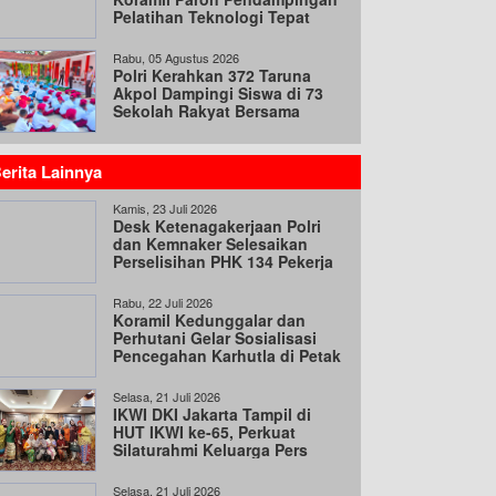
Pelatihan Teknologi Tepat
Guna
Rabu, 05 Agustus 2026
Polri Kerahkan 372 Taruna
Akpol Dampingi Siswa di 73
Sekolah Rakyat Bersama
Taruna Akademi TNI
erita Lainnya
Kamis, 23 Juli 2026
Desk Ketenagakerjaan Polri
dan Kemnaker Selesaikan
Perselisihan PHK 134 Pekerja
Rabu, 22 Juli 2026
Koramil Kedunggalar dan
Perhutani Gelar Sosialisasi
Pencegahan Karhutla di Petak
35B
Selasa, 21 Juli 2026
IKWI DKI Jakarta Tampil di
HUT IKWI ke-65, Perkuat
Silaturahmi Keluarga Pers
Selasa, 21 Juli 2026