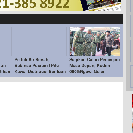
Peduli Air Bersih,
Siapkan Calon Pemimpin
ron
Babinsa Posramil Pitu
Masa Depan, Kodim
tihan
Kawal Distribusi Bantuan
0805/Ngawi Gelar
na
Air untuk Warga Desa
Pembinaan Korps KRI
Cantel