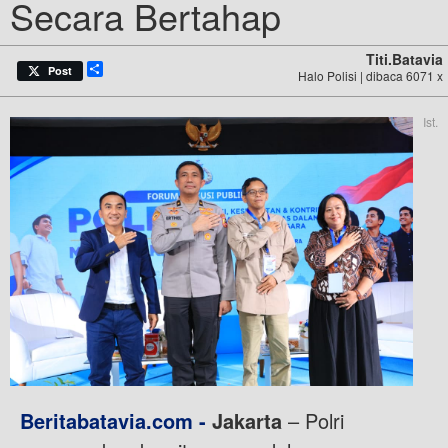
Secara Bertahap
Titi.batavia
Share
Post
Halo Polisi | dibaca 6071 x
Ist.
Beritabatavia.com -
Jakarta
– Polri