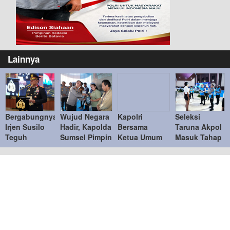
Lainnya
Bergabungnya
Wujud Negara
Kapolri
Seleksi
Irjen Susilo
Hadir, Kapolda
Bersama
Taruna Akpol
Teguh
Sumsel Pimpin
Ketua Umum
Masuk Tahap
Raharjo ke
Penyerahan
Bhayangkari
Akhir,
UBISA
Barang Bukti
Tinjau Bazar
Wakapolri
Perkuat Pusat
Kejahatan ke
Kreasi
Pimpin
Studi
Korban
Bhayangkari
Pemeriksaan
Kepolisian
Nusantara
Penampilan
2026
404 Catar