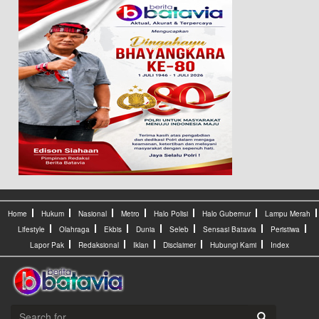
Home
Hukum
Nasional
Metro
Halo Polisi
Halo Gubernur
Lampu Merah
Lifestyle
Olahraga
Ekbis
Dunia
Seleb
Sensasi Batavia
Peristiwa
Lapor Pak
Redaksional
Iklan
Disclaimer
Hubungi Kami
Index