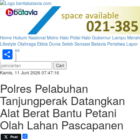
Home
Hukum
Nasional
Metro
Halo Polisi
Halo Gubernur
Lampu Merah
Lifestyle
Olahraga
Ekbis
Dunia
Seleb
Sensasi Batavia
Peristiwa
Lapor
Pak
Index
«
»
Share
Kamis, 11 Juni 2026 07:47:16
Polres Pelabuhan
Tanjungperak Datangkan
Alat Berat Bantu Petani
Olah Lahan Pascapanen
Share
Post