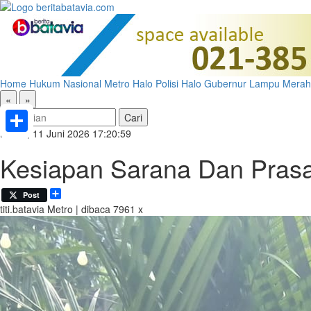
Home
Hukum
Nasional
Metro
Halo Polisi
Halo Gubernur
Lampu Merah
«
»
Kamis, 11 Juni 2026 17:20:59
Share
Kesiapan Sarana Dan Pras
Share
Post
titi.batavia
Metro | dibaca 7961 x