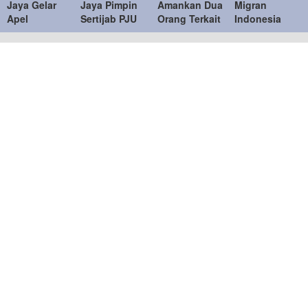
Jaya Gelar
Jaya Pimpin
Amankan Dua
Migran
Apel
Sertijab PJU
Orang Terkait
Indonesia
Kesiapan
dan Kapolres
Bentrokan di
Jadi Korban
Personel dan
Jajaran,
Menteng
TPPO,
Peralatan
Penyegaran
Dijanjikan
Penanganan
Organisasi
Kerja di Turki
Bencana
Berujung ke
Libya