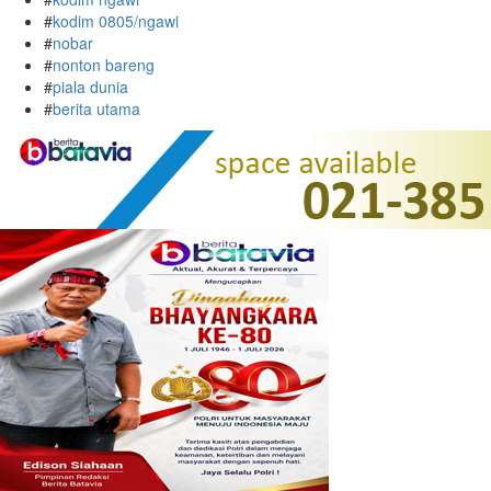
#
kodim 0805/ngawi
#
nobar
#
nonton bareng
#
piala dunia
#
berita utama