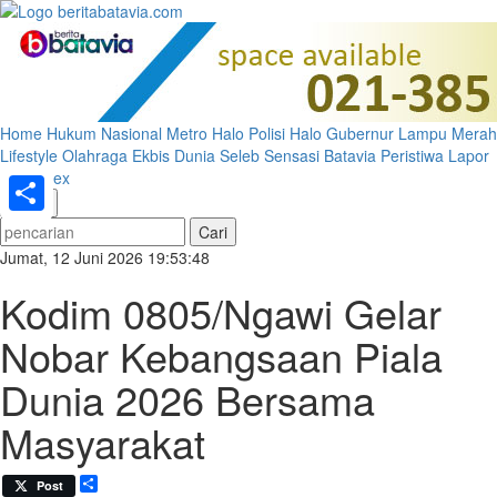
Home
Hukum
Nasional
Metro
Halo Polisi
Halo Gubernur
Lampu Merah
Lifestyle
Olahraga
Ekbis
Dunia
Seleb
Sensasi Batavia
Peristiwa
Lapor
Pak
Index
«
»
Share
Jumat, 12 Juni 2026 19:53:48
Kodim 0805/Ngawi Gelar
Nobar Kebangsaan Piala
Dunia 2026 Bersama
Masyarakat
Share
Post