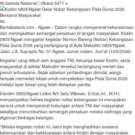
titi.batavia
Nasional | dibaca 6471 x
Ist.
Beritabatavia.com -
Ngawi – Dalam rangka mempererat kebersamaan
dan meningkatkan semangat persatuan di tengah masyarakat, Kodim
0805/Ngawi menggelar kegiatan Nonton Bareng (Nobar) Kebangsaan
Piala Dunia 2026 yang berlangsung di Aula Makodim 0805/Ngawi,
Jalan J.A. Suprapto No. 01 Ngawi, Jumat malam. Jum'at (12/6/2026).
Kegiatan yang diikuti oleh anggota TNI, keluarga besar Kodim, serta
masyarakat di sekitar Makodim tersebut berlangsung meriah dan
penuh antusiasme. Sejak sebelum pertandingan dimulai, warga
tampak memadati lokasi untuk menyaksikan laga Piala Dunia 2026
melalui layar besar yang telah disiapkan panitia.
Dandim 0805/Ngawi Letkol Arh Setu Wibowo, S.Hub.Int., M.H.I.
menyampaikan bahwa kegiatan nobar kebangsaan ini merupakan
sarana untuk mempererat hubungan antara TNI dan masyarakat
sekaligus menumbuhkan semangat persatuan melalui olahraga yang
digemari berbagai kalangan.
“Melalui kegiatan nobar ini, kami ingin menghadirkan suasana
kebersamaan dan kekeluargaan antara Kodim dengan masyarakat.