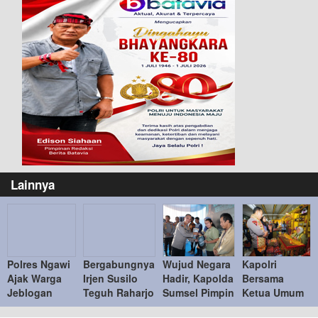
Lainnya
Polres Ngawi
Bergabungnya
Wujud Negara
Kapolri
Ajak Warga
Irjen Susilo
Hadir, Kapolda
Bersama
Jeblogan
Teguh Raharjo
Sumsel Pimpin
Ketua Umum
Lawan Hoaks,
ke UBISA
Penyerahan
Bhayangkari