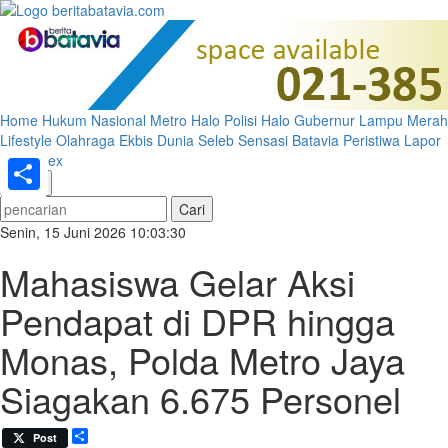
Home
Hukum
Nasional
Metro
Halo Polisi
Halo Gubernur
Lampu Merah
Lifestyle
Olahraga
Ekbis
Dunia
Seleb
Sensasi Batavia
Peristiwa
Lapor
Pak
Index
«
»
Share
Senin, 15 Juni 2026 10:03:30
Mahasiswa Gelar Aksi
Pendapat di DPR hingga
Monas, Polda Metro Jaya
Siagakan 6.675 Personel
Share
Post