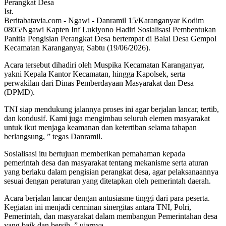
Ist.
Beritabatavia.com -
Ngawi - Danramil 15/Karanganyar Kodim
0805/Ngawi Kapten Inf Lukiyono Hadiri Sosialisasi Pembentukan
Panitia Pengisian Perangkat Desa bertempat di Balai Desa Gempol
Kecamatan Karanganyar, Sabtu (19/06/2026).
Acara tersebut dihadiri oleh Muspika Kecamatan Karanganyar,
yakni Kepala Kantor Kecamatan, hingga Kapolsek, serta
perwakilan dari Dinas Pemberdayaan Masyarakat dan Desa
(DPMD).
TNI siap mendukung jalannya proses ini agar berjalan lancar, tertib,
dan kondusif. Kami juga mengimbau seluruh elemen masyarakat
untuk ikut menjaga keamanan dan ketertiban selama tahapan
berlangsung, ” tegas Danramil.
Sosialisasi itu bertujuan memberikan pemahaman kepada
pemerintah desa dan masyarakat tentang mekanisme serta aturan
yang berlaku dalam pengisian perangkat desa, agar pelaksanaannya
sesuai dengan peraturan yang ditetapkan oleh pemerintah daerah.
Acara berjalan lancar dengan antusiasme tinggi dari para peserta.
Kegiatan ini menjadi cerminan sinergitas antara TNI, Polri,
Pemerintah, dan masyarakat dalam membangun Pemerintahan desa
yang baik dan bersih, ” ujarnya