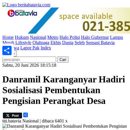
Home
Hukum
Nasional
Metro
Halo Polisi
Halo Gubernur
Lampu
Merah
Lifestyle
Olahraga
Ekbis
Dunia
Seleb
Sensasi Batavia
Peristiwa
Lapor Pak
Index
«
»
Share
Sabtu, 20 Juni 2026 18:15:18
Danramil Karanganyar Hadiri
Sosialisasi Pembentukan
Pengisian Perangkat Desa
Share
Post
titi.batavia
Nasional | dibaca 6401 x