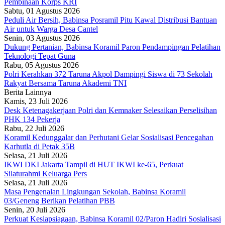
Pembinaan Korps KRI
Sabtu, 01 Agustus 2026
Peduli Air Bersih, Babinsa Posramil Pitu Kawal Distribusi Bantuan
Air untuk Warga Desa Cantel
Senin, 03 Agustus 2026
Dukung Pertanian, Babinsa Koramil Paron Pendampingan Pelatihan
Teknologi Tepat Guna
Rabu, 05 Agustus 2026
Polri Kerahkan 372 Taruna Akpol Dampingi Siswa di 73 Sekolah
Rakyat Bersama Taruna Akademi TNI
Berita Lainnya
Kamis, 23 Juli 2026
Desk Ketenagakerjaan Polri dan Kemnaker Selesaikan Perselisihan
PHK 134 Pekerja
Rabu, 22 Juli 2026
Koramil Kedunggalar dan Perhutani Gelar Sosialisasi Pencegahan
Karhutla di Petak 35B
Selasa, 21 Juli 2026
IKWI DKI Jakarta Tampil di HUT IKWI ke-65, Perkuat
Silaturahmi Keluarga Pers
Selasa, 21 Juli 2026
Masa Pengenalan Lingkungan Sekolah, Babinsa Koramil
03/Geneng Berikan Pelatihan PBB
Senin, 20 Juli 2026
Perkuat Kesiapsiagaan, Babinsa Koramil 02/Paron Hadiri Sosialisasi