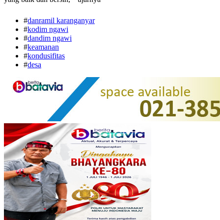
#
danramil karanganyar
#
kodim ngawi
#
dandim ngawi
#
keamanan
#
kondusifitas
#
desa