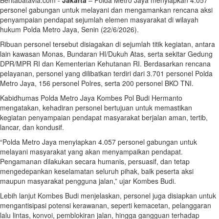
Beritabatavia.com -
Jakarta
– Polda Metro Jaya menyiapkan 4.057
personel gabungan untuk melayani dan mengamankan rencana aksi
penyampaian pendapat sejumlah elemen masyarakat di wilayah
hukum Polda Metro Jaya, Senin (22/6/2026).
Ribuan personel tersebut disiagakan di sejumlah titik kegiatan, antara
lain kawasan Monas, Bundaran HI/Dukuh Atas, serta sekitar Gedung
DPR/MPR RI dan Kementerian Kehutanan RI. Berdasarkan rencana
pelayanan, personel yang dilibatkan terdiri dari 3.701 personel Polda
Metro Jaya, 156 personel Polres, serta 200 personel BKO TNI.
Kabidhumas Polda Metro Jaya Kombes Pol Budi Hermanto
mengatakan, kehadiran personel bertujuan untuk memastikan
kegiatan penyampaian pendapat masyarakat berjalan aman, tertib,
lancar, dan kondusif.
“Polda Metro Jaya menyiapkan 4.057 personel gabungan untuk
melayani masyarakat yang akan menyampaikan pendapat.
Pengamanan dilakukan secara humanis, persuasif, dan tetap
mengedepankan keselamatan seluruh pihak, baik peserta aksi
maupun masyarakat pengguna jalan,” ujar Kombes Budi.
Lebih lanjut Kombes Budi menjelaskan, personel juga disiapkan untuk
mengantisipasi potensi kerawanan, seperti kemacetan, pelanggaran
lalu lintas, konvoi, pemblokiran jalan, hingga gangguan terhadap