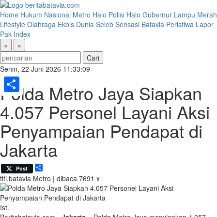
Home
Hukum
Nasional
Metro
Halo Polisi
Halo Gubernur
Lampu Merah
Lifestyle
Olahraga
Ekbis
Dunia
Seleb
Sensasi Batavia
Peristiwa
Lapor
Pak
Index
«
»
Senin, 22 Juni 2026 11:33:09
Polda Metro Jaya Siapkan
Share
4.057 Personel Layani Aksi
Penyampaian Pendapat di
Jakarta
Share
Post
titi.batavia
Metro | dibaca 7691 x
Ist.