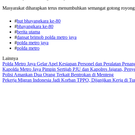
Masyarakat diharapkan terus menumbuhkan semangat gotong royong da
#
hut bhayangkara ke-80
#
bhayangkara ke-80
#
berita utama
#
dansat brimob polda metro jaya
#
polda metro jaya
#
polda metro
Lainnya
Polda Metro Jaya Gelar Apel Kesiapan Personel dan Peralatan Pena
Kapolda Metro Jaya Pimpin Sertijab PJU dan Kapolres Jajaran, Peny
Polisi Amankan Dua Orang Terkait Bentrokan di Menteng
Pekerja Migran Indonesia Jadi Korban TPPO, Dijanjikan Kerja di Tu