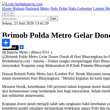
Home
Hukum
Nasional
Metro
Halo Polisi
Halo Gubernur
Lampu Me
«
»
Selasa, 23 Juni 2026 13:41:29
Brimob Polda Metro Gelar Dono
Share
Post
Share
titi.batavia
Metro | dibaca 9511 x
Beritabatavia.com -
Jakarta – Dalam rangka memperingati Hari Bhayan
masyarakat. Kegiatan yang dilaksanakan di Klinik Pratama Bhayangk
Dansat Brimob Polda Metro Jaya Kombes Pol. Henik Maryanto menga
dalam momentum Hari Bhayangkara. "Melalui kegiatan ini kami ingi
Menurut Henik, keterlibatan 100 personel dalam kegiatan donor da
aksi kemanusiaan yang berdampak luas bagi masyarakat. Selain memb
dan solidaritas antarsesama.
Kegiatan donor darah menjadi salah satu rangkaian bakti kesehatan 
kontribusi positif sekaligus memperkuat kedekatan antara Polri dan m