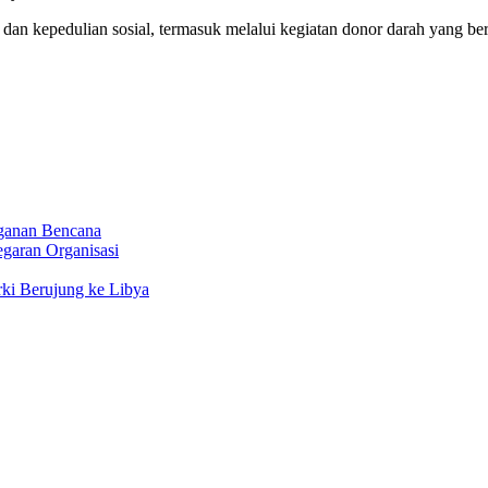
n kepedulian sosial, termasuk melalui kegiatan donor darah yang be
nganan Bencana
egaran Organisasi
rki Berujung ke Libya