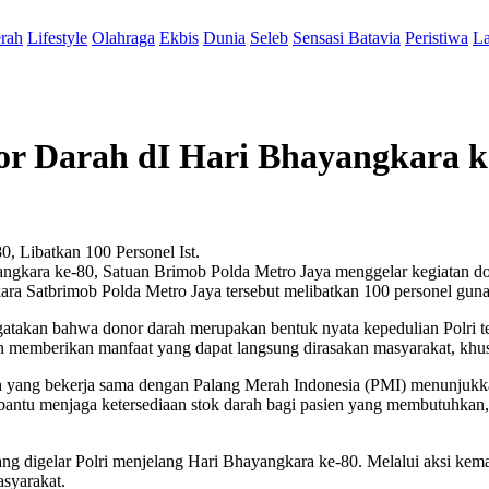
rah
Lifestyle
Olahraga
Ekbis
Dunia
Seleb
Sensasi Batavia
Peristiwa
La
r Darah dI Hari Bhayangkara ke
Ist.
gkara ke-80, Satuan Brimob Polda Metro Jaya menggelar kegiatan dono
ara Satbrimob Polda Metro Jaya tersebut melibatkan 100 personel gu
takan bahwa donor darah merupakan bentuk nyata kepedulian Polri t
n memberikan manfaat yang dapat langsung dirasakan masyarakat, khu
rah yang bekerja sama dengan Palang Merah Indonesia (PMI) menunjuk
antu menjaga ketersediaan stok darah bagi pasien yang membutuhkan, k
yang digelar Polri menjelang Hari Bhayangkara ke-80. Melalui aksi ke
asyarakat.