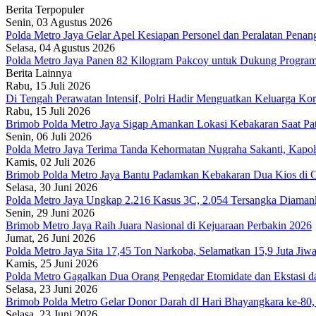
Berita Terpopuler
Senin, 03 Agustus 2026
Polda Metro Jaya Gelar Apel Kesiapan Personel dan Peralatan Pena
Selasa, 04 Agustus 2026
Polda Metro Jaya Panen 82 Kilogram Pakcoy untuk Dukung Program
Berita Lainnya
Rabu, 15 Juli 2026
Di Tengah Perawatan Intensif, Polri Hadir Menguatkan Keluarga K
Rabu, 15 Juli 2026
Brimob Polda Metro Jaya Sigap Amankan Lokasi Kebakaran Saat Pat
Senin, 06 Juli 2026
Polda Metro Jaya Terima Tanda Kehormatan Nugraha Sakanti, Kapo
Kamis, 02 Juli 2026
Brimob Polda Metro Jaya Bantu Padamkan Kebakaran Dua Kios di C
Selasa, 30 Juni 2026
Polda Metro Jaya Ungkap 2.216 Kasus 3C, 2.054 Tersangka Diaman
Senin, 29 Juni 2026
Brimob Metro Jaya Raih Juara Nasional di Kejuaraan Perbakin 2026
Jumat, 26 Juni 2026
Polda Metro Jaya Sita 17,45 Ton Narkoba, Selamatkan 15,9 Juta Jiw
Kamis, 25 Juni 2026
Polda Metro Gagalkan Dua Orang Pengedar Etomidate dan Ekstasi d
Selasa, 23 Juni 2026
Brimob Polda Metro Gelar Donor Darah dI Hari Bhayangkara ke-80, 
Selasa, 23 Juni 2026