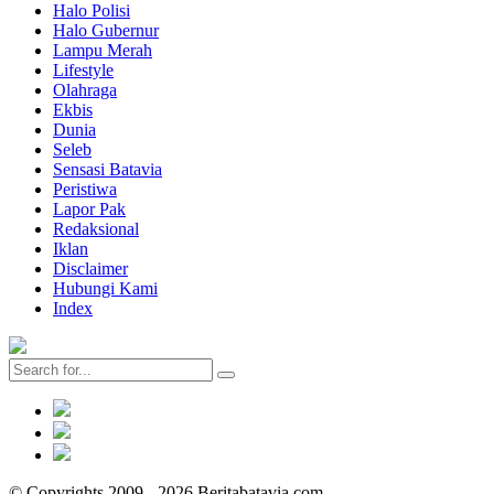
Halo Polisi
Halo Gubernur
Lampu Merah
Lifestyle
Olahraga
Ekbis
Dunia
Seleb
Sensasi Batavia
Peristiwa
Lapor Pak
Redaksional
Iklan
Disclaimer
Hubungi Kami
Index
© Copyrights 2009 - 2026 Beritabatavia.com