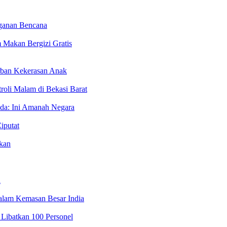
nganan Bencana
 Makan Bergizi Gratis
orban Kekerasan Anak
roli Malam di Bekasi Barat
lda: Ini Amanah Negara
iputat
kan
a
alam Kemasan Besar India
Libatkan 100 Personel