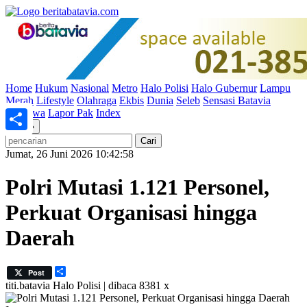
Home
Hukum
Nasional
Metro
Halo Polisi
Halo Gubernur
Lampu
Merah
Lifestyle
Olahraga
Ekbis
Dunia
Seleb
Sensasi Batavia
Peristiwa
Lapor Pak
Index
«
»
Share
Jumat, 26 Juni 2026 10:42:58
Polri Mutasi 1.121 Personel,
Perkuat Organisasi hingga
Daerah
Share
Post
titi.batavia
Halo Polisi | dibaca 8381 x