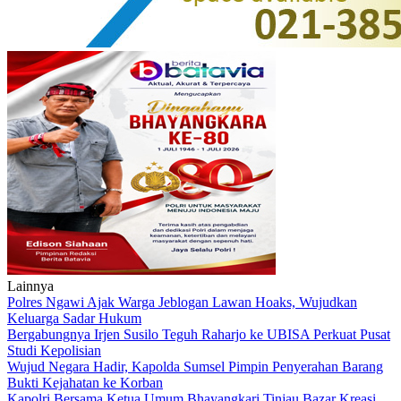
Lainnya
Polres Ngawi Ajak Warga Jeblogan Lawan Hoaks, Wujudkan
Keluarga Sadar Hukum
Bergabungnya Irjen Susilo Teguh Raharjo ke UBISA Perkuat Pusat
Studi Kepolisian
Wujud Negara Hadir, Kapolda Sumsel Pimpin Penyerahan Barang
Bukti Kejahatan ke Korban
Kapolri Bersama Ketua Umum Bhayangkari Tinjau Bazar Kreasi