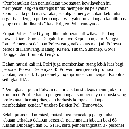
“Pembentukan dan peningkatan tipe satuan kewilayahan ini
merupakan langkah strategis untuk memperkuat pelayanan
kepolisian kepada masyarakat, sekaligus menyesuaikan kebutuhan
organisasi dengan perkembangan wilayah dan tantangan kamtibmas
yang semakin dinamis,” kata Brigjen Pol. Trunoyudo.
Empat Polres Tipe D yang dibentuk berada di wilayah Padang
Lawas Utara, Sumba Tengah, Konawe Kepulauan, dan Banggai
Laut. Sementara delapan Polres yang naik status menjadi Polresta
berada di Karawang, Batang, Klaten, Tuban, Sumenep, Gowa,
Banggai, dan Lombok Tengah.
Dalam mutasi kali ini, Polri juga memberikan ruang lebih luas bagi
personel Polwan. Sebanyak 45 Polwan memperoleh promosi
jabatan, termasuk 17 personel yang dipromosikan menjadi Kapolres
setingkat IIIA2.
“Peningkatan peran Polwan dalam jabatan strategis menunjukkan
komitmen Polri terhadap pengembangan sumber daya manusia yang
profesional, berintegritas, dan berbasis kompetensi tanpa
membedakan gender,” ungkap Brigjen Pol. Trunoyudo.
Selain promosi dan rotasi, mutasi juga mencakup pengukuhan
jabatan terhadap delapan personel, penempatan jabatan bagi 68
lulusan Dikbangti dan S3 STIK, serta pemberangkatan 37 personel