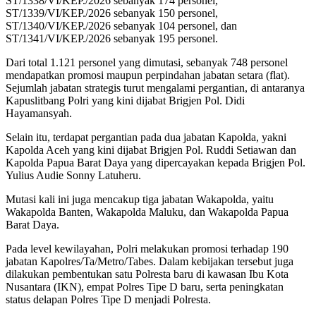
ST/1338/VI/KEP./2026 sebanyak 174 personel,
ST/1339/VI/KEP./2026 sebanyak 150 personel,
ST/1340/VI/KEP./2026 sebanyak 104 personel, dan
ST/1341/VI/KEP./2026 sebanyak 195 personel.
Dari total 1.121 personel yang dimutasi, sebanyak 748 personel
mendapatkan promosi maupun perpindahan jabatan setara (flat).
Sejumlah jabatan strategis turut mengalami pergantian, di antaranya
Kapuslitbang Polri yang kini dijabat Brigjen Pol. Didi
Hayamansyah.
Selain itu, terdapat pergantian pada dua jabatan Kapolda, yakni
Kapolda Aceh yang kini dijabat Brigjen Pol. Ruddi Setiawan dan
Kapolda Papua Barat Daya yang dipercayakan kepada Brigjen Pol.
Yulius Audie Sonny Latuheru.
Mutasi kali ini juga mencakup tiga jabatan Wakapolda, yaitu
Wakapolda Banten, Wakapolda Maluku, dan Wakapolda Papua
Barat Daya.
Pada level kewilayahan, Polri melakukan promosi terhadap 190
jabatan Kapolres/Ta/Metro/Tabes. Dalam kebijakan tersebut juga
dilakukan pembentukan satu Polresta baru di kawasan Ibu Kota
Nusantara (IKN), empat Polres Tipe D baru, serta peningkatan
status delapan Polres Tipe D menjadi Polresta.