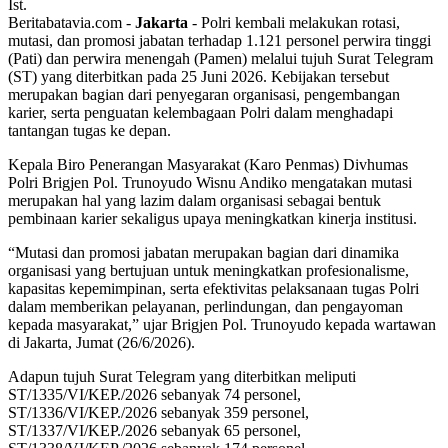
Ist.
Beritabatavia.com -
Jakarta
- Polri kembali melakukan rotasi,
mutasi, dan promosi jabatan terhadap 1.121 personel perwira tinggi
(Pati) dan perwira menengah (Pamen) melalui tujuh Surat Telegram
(ST) yang diterbitkan pada 25 Juni 2026. Kebijakan tersebut
merupakan bagian dari penyegaran organisasi, pengembangan
karier, serta penguatan kelembagaan Polri dalam menghadapi
tantangan tugas ke depan.
Kepala Biro Penerangan Masyarakat (Karo Penmas) Divhumas
Polri Brigjen Pol. Trunoyudo Wisnu Andiko mengatakan mutasi
merupakan hal yang lazim dalam organisasi sebagai bentuk
pembinaan karier sekaligus upaya meningkatkan kinerja institusi.
“Mutasi dan promosi jabatan merupakan bagian dari dinamika
organisasi yang bertujuan untuk meningkatkan profesionalisme,
kapasitas kepemimpinan, serta efektivitas pelaksanaan tugas Polri
dalam memberikan pelayanan, perlindungan, dan pengayoman
kepada masyarakat,” ujar Brigjen Pol. Trunoyudo kepada wartawan
di Jakarta, Jumat (26/6/2026).
Adapun tujuh Surat Telegram yang diterbitkan meliputi
ST/1335/VI/KEP./2026 sebanyak 74 personel,
ST/1336/VI/KEP./2026 sebanyak 359 personel,
ST/1337/VI/KEP./2026 sebanyak 65 personel,