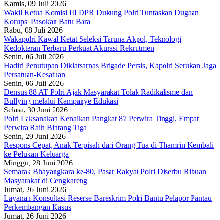
Kamis, 09 Juli 2026
Wakil Ketua Komisi III DPR Dukung Polri Tuntaskan Dugaan
Korupsi Pasokan Batu Bara
Rabu, 08 Juli 2026
Wakapolri Kawal Ketat Seleksi Taruna Akpol, Teknologi
Kedokteran Terbaru Perkuat Akurasi Rekrutmen
Senin, 06 Juli 2026
Hadiri Penutupan Diklatsarnas Brigade Persis, Kapolri Serukan Jaga
Persatuan-Kesatuan
Senin, 06 Juli 2026
Densus 88 AT Polri Ajak Masyarakat Tolak Radikalisme dan
Bullying melalui Kampanye Edukasi
Selasa, 30 Juni 2026
Polri Laksanakan Kenaikan Pangkat 87 Perwira Tinggi, Empat
Perwira Raih Bintang Tiga
Senin, 29 Juni 2026
Respons Cepat, Anak Terpisah dari Orang Tua di Thamrin Kembali
ke Pelukan Keluarga
Minggu, 28 Juni 2026
Semarak Bhayangkara ke-80, Pasar Rakyat Polri Diserbu Ribuan
Masyarakat di Cengkareng
Jumat, 26 Juni 2026
Layanan Konsultasi Reserse Bareskrim Polri Bantu Pelapor Pantau
Perkembangan Kasus
Jumat, 26 Juni 2026