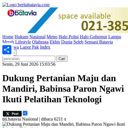
Home
Hukum
Nasional
Metro
Halo Polisi
Halo Gubernur
Lampu
Merah
Lifestyle
Olahraga
Ekbis
Dunia
Seleb
Sensasi Batavia
Peristiwa
Lapor Pak
Index
«
»
Share
Senin, 29 Juni 2026 15:03:56
Dukung Pertanian Maju dan
Mandiri, Babinsa Paron Ngawi
Ikuti Pelatihan Teknologi
Share
Post
titi.batavia
Nasional | dibaca 6211 x