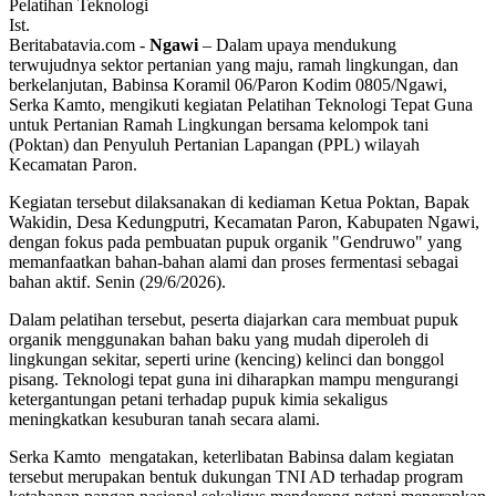
Ist.
Beritabatavia.com -
Ngawi
– Dalam upaya mendukung
terwujudnya sektor pertanian yang maju, ramah lingkungan, dan
berkelanjutan, Babinsa Koramil 06/Paron Kodim 0805/Ngawi,
Serka Kamto, mengikuti kegiatan Pelatihan Teknologi Tepat Guna
untuk Pertanian Ramah Lingkungan bersama kelompok tani
(Poktan) dan Penyuluh Pertanian Lapangan (PPL) wilayah
Kecamatan Paron.
Kegiatan tersebut dilaksanakan di kediaman Ketua Poktan, Bapak
Wakidin, Desa Kedungputri, Kecamatan Paron, Kabupaten Ngawi,
dengan fokus pada pembuatan pupuk organik "Gendruwo" yang
memanfaatkan bahan-bahan alami dan proses fermentasi sebagai
bahan aktif. Senin (29/6/2026).
Dalam pelatihan tersebut, peserta diajarkan cara membuat pupuk
organik menggunakan bahan baku yang mudah diperoleh di
lingkungan sekitar, seperti urine (kencing) kelinci dan bonggol
pisang. Teknologi tepat guna ini diharapkan mampu mengurangi
ketergantungan petani terhadap pupuk kimia sekaligus
meningkatkan kesuburan tanah secara alami.
Serka Kamto mengatakan, keterlibatan Babinsa dalam kegiatan
tersebut merupakan bentuk dukungan TNI AD terhadap program