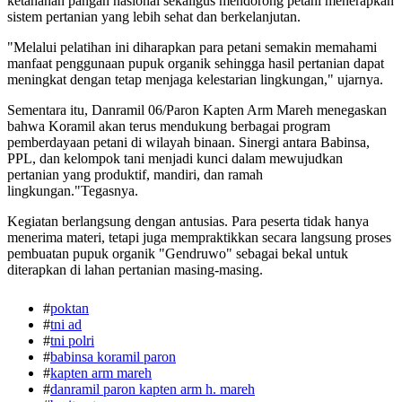
ketahanan pangan nasional sekaligus mendorong petani menerapkan
sistem pertanian yang lebih sehat dan berkelanjutan.
"Melalui pelatihan ini diharapkan para petani semakin memahami
manfaat penggunaan pupuk organik sehingga hasil pertanian dapat
meningkat dengan tetap menjaga kelestarian lingkungan," ujarnya.
Sementara itu, Danramil 06/Paron Kapten Arm Mareh menegaskan
bahwa Koramil akan terus mendukung berbagai program
pemberdayaan petani di wilayah binaan. Sinergi antara Babinsa,
PPL, dan kelompok tani menjadi kunci dalam mewujudkan
pertanian yang produktif, mandiri, dan ramah
lingkungan."Tegasnya.
Kegiatan berlangsung dengan antusias. Para peserta tidak hanya
menerima materi, tetapi juga mempraktikkan secara langsung proses
pembuatan pupuk organik "Gendruwo" sebagai bekal untuk
diterapkan di lahan pertanian masing-masing.
#
poktan
#
tni ad
#
tni polri
#
babinsa koramil paron
#
kapten arm mareh
#
danramil paron kapten arm h. mareh