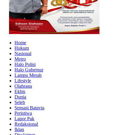
Home
Hukum
Nasional
Metro
Halo Polisi
Halo Gubernur
Lampu Merah
Lifestyle
Olahraga
Ekbis
Dunia
Seleb
Sensasi Batavia
Peristiwa
Lapor Pak
Redaksional
Iklan
Disclaimer