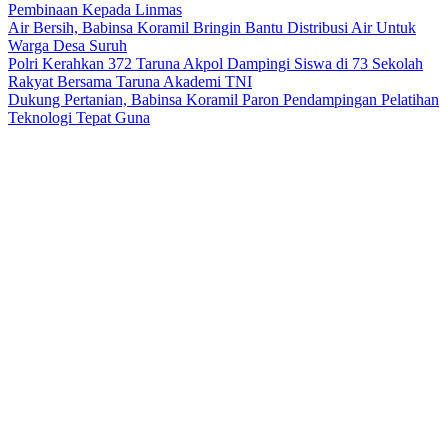
Pembinaan Kepada Linmas
Air Bersih, Babinsa Koramil Bringin Bantu Distribusi Air Untuk
Warga Desa Suruh
Polri Kerahkan 372 Taruna Akpol Dampingi Siswa di 73 Sekolah
Rakyat Bersama Taruna Akademi TNI
Dukung Pertanian, Babinsa Koramil Paron Pendampingan Pelatihan
Teknologi Tepat Guna