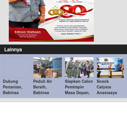
Lainnya
Dukung
Peduli Air
Siapkan Calon
Sosok
Pertanian,
Bersih,
Pemimpin
Calysta
Babinsa
Babinsa
Masa Depan,
Anastasya
Koramil Paron
Posramil Pitu
Kodim
Ghautama
Pendampingan
Kawal
0805/Ngawi
Tampil
Pelatihan
Distribusi
Gelar
percaya Diri
Teknologi
Bantuan Air
Pembinaan
di Pelantikan
Tepat Guna
untuk Warga
Korps KRI
PWI Pokja
Desa Cantel
Walikota