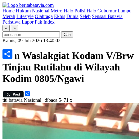
Home
Hukum
Nasional
Metro
Halo Polisi
Halo Gubernur
Lampu
Merah
Lifestyle
Olahraga
Ekbis
Dunia
Seleb
Sensasi Batavia
Peristiwa
Lapor Pak
Index
«
»
Kamis, 09 Juli 2026 13:40:02
Tim Waslakgiat Kodam V/Brw
Share
Tinjau Rutilahu di Wilayah
Kodim 0805/Ngawi
Share
Post
titi.batavia
Nasional | dibaca 5471 x