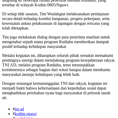
langsung ke beberapa rumah penerima bantuan Rutilahu, yang
tersebar di wilayah Kodim 0805/Ngawi.
Di setiap titik sasaran, Tim Waslakgiat melaksanakan peninjauan
secara detail terhadap kondisi bangunan, progres pekerjaan, serta
kesesuaian antara pelaksanaan di lapangan dengan rencana yang
telah ditetapkan.
Tim juga melakukan dialog dengan para penerima manfaat untuk
mengetahui sejauh mana program Rutilahu memberikan dampak
positif terhadap kehidupan masyarakat.
Melalui kegiatan ini, diharapkan seluruh pihak semakin memahami
pentingnya sinergi dalam mendukung program kesejahteraan rakyat.
TNI AD, melalui program Rutilahu, terus menunjukkan
komitmennya sebagai bagian dari solusi bangsa dalam membantu
masyarakat menuju kehidupan yang lebih baik.
Dengan semangat kemanunggalan TNI dan rakyat, kegiatan ini
menjadi bukti bahwa kebersamaan dan kepedulian sosial dapat
menghadirkan perubahan nyata bagi masyarakat di pelosok tanah
air.
#
tni ad
#
kodim ngawi