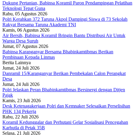
Dukung Pertanian, Babinsa Koramil Paron Pendampingan Pelatihan
Teknologi Tepat Guna
Rabu, 05 Agustus 2026
Polri Kerahkan 372 Taruna Akpol Dampingi Siswa di 73 Sekolah
Rakyat Bersama Taruna Akademi TNI
Kamis, 06 Agustus 2026
Air Bersih, Babinsa Koramil Bringin Bantu Distribusi Air Untuk
Warga Desa Suruh
Jumat, 07 Agustus 2026
Babinsa Karanganyar Bersama Bhabinkamtibmas Berikan
Pembinaan Kepada Linmas
Berita Lainnya
Jumat, 24 Juli 2026
Danramil 15/Karanganyar Berikan Pembekalan Calon Perangkat
Desa
Jumat, 24 Juli 2026
Polri Jelaskan Peran Bhabinkamtibmas Bersinergi dengan Ditjen
Pajak
Kamis, 23 Juli 2026
Desk Ketenagakerjaan Polri dan Kemnaker Selesaikan Perselisihan
PHK 134 Pekerja
Rabu, 22 Juli 2026
Koramil Kedunggalar dan Perhutani Gelar Sosialisasi Pencegahan
Karhutla di Petak 35B
Selasa, 21 Juli 2026