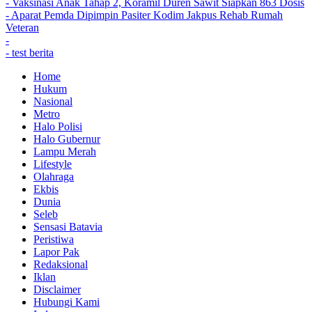
- Vaksinasi Anak Tahap 2, Koramil Duren Sawit Siapkan 863 Dosis
- Aparat Pemda Dipimpin Pasiter Kodim Jakpus Rehab Rumah
Veteran
-
- test berita
Home
Hukum
Nasional
Metro
Halo Polisi
Halo Gubernur
Lampu Merah
Lifestyle
Olahraga
Ekbis
Dunia
Seleb
Sensasi Batavia
Peristiwa
Lapor Pak
Redaksional
Iklan
Disclaimer
Hubungi Kami