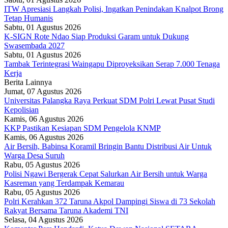
ITW Apresiasi Langkah Polisi, Ingatkan Penindakan Knalpot Brong
Tetap Humanis
Sabtu, 01 Agustus 2026
K-SIGN Rote Ndao Siap Produksi Garam untuk Dukung
Swasembada 2027
Sabtu, 01 Agustus 2026
Tambak Terintegrasi Waingapu Diproyeksikan Serap 7.000 Tenaga
Kerja
Berita Lainnya
Jumat, 07 Agustus 2026
Universitas Palangka Raya Perkuat SDM Polri Lewat Pusat Studi
Kepolisian
Kamis, 06 Agustus 2026
KKP Pastikan Kesiapan SDM Pengelola KNMP
Kamis, 06 Agustus 2026
Air Bersih, Babinsa Koramil Bringin Bantu Distribusi Air Untuk
Warga Desa Suruh
Rabu, 05 Agustus 2026
Polisi Ngawi Bergerak Cepat Salurkan Air Bersih untuk Warga
Kasreman yang Terdampak Kemarau
Rabu, 05 Agustus 2026
Polri Kerahkan 372 Taruna Akpol Dampingi Siswa di 73 Sekolah
Rakyat Bersama Taruna Akademi TNI
Selasa, 04 Agustus 2026