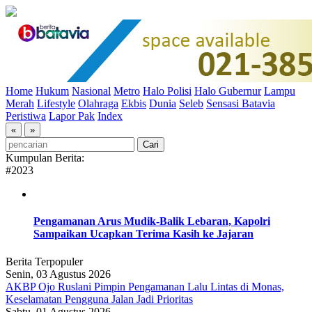
Home
Hukum
Nasional
Metro
Halo Polisi
Halo Gubernur
Lampu
Merah
Lifestyle
Olahraga
Ekbis
Dunia
Seleb
Sensasi Batavia
Peristiwa
Lapor Pak
Index
«
»
Kumpulan Berita:
#2023
Pengamanan Arus Mudik-Balik Lebaran, Kapolri
Sampaikan Ucapkan Terima Kasih ke Jajaran
Berita Terpopuler
Senin, 03 Agustus 2026
AKBP Ojo Ruslani Pimpin Pengamanan Lalu Lintas di Monas,
Keselamatan Pengguna Jalan Jadi Prioritas
Sabtu, 01 Agustus 2026