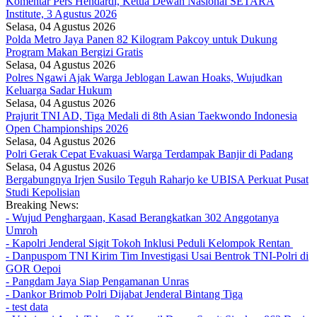
Komentar Pers Hendardi, Ketua Dewan Nasional SETARA
Institute, 3 Agustus 2026
Selasa, 04 Agustus 2026
Polda Metro Jaya Panen 82 Kilogram Pakcoy untuk Dukung
Program Makan Bergizi Gratis
Selasa, 04 Agustus 2026
Polres Ngawi Ajak Warga Jeblogan Lawan Hoaks, Wujudkan
Keluarga Sadar Hukum
Selasa, 04 Agustus 2026
Prajurit TNI AD, Tiga Medali di 8th Asian Taekwondo Indonesia
Open Championships 2026
Selasa, 04 Agustus 2026
Polri Gerak Cepat Evakuasi Warga Terdampak Banjir di Padang
Selasa, 04 Agustus 2026
Bergabungnya Irjen Susilo Teguh Raharjo ke UBISA Perkuat Pusat
Studi Kepolisian
Breaking News:
- Wujud Penghargaan, Kasad Berangkatkan 302 Anggotanya
Umroh
- Kapolri Jenderal Sigit Tokoh Inklusi Peduli Kelompok Rentan
- Danpuspom TNI Kirim Tim Investigasi Usai Bentrok TNI-Polri di
GOR Oepoi
- Pangdam Jaya Siap Pengamanan Unras
- Dankor Brimob Polri Dijabat Jenderal Bintang Tiga
- test data