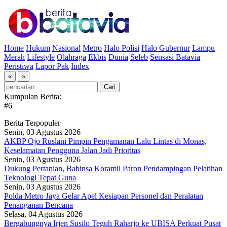
Home
Hukum
Nasional
Metro
Halo Polisi
Halo Gubernur
Lampu
Merah
Lifestyle
Olahraga
Ekbis
Dunia
Seleb
Sensasi Batavia
Peristiwa
Lapor Pak
Index
«
»
Kumpulan Berita:
#6
Berita Terpopuler
Senin, 03 Agustus 2026
AKBP Ojo Ruslani Pimpin Pengamanan Lalu Lintas di Monas,
Keselamatan Pengguna Jalan Jadi Prioritas
Senin, 03 Agustus 2026
Dukung Pertanian, Babinsa Koramil Paron Pendampingan Pelatihan
Teknologi Tepat Guna
Senin, 03 Agustus 2026
Polda Metro Jaya Gelar Apel Kesiapan Personel dan Peralatan
Penanganan Bencana
Selasa, 04 Agustus 2026
Bergabungnya Irjen Susilo Teguh Raharjo ke UBISA Perkuat Pusat