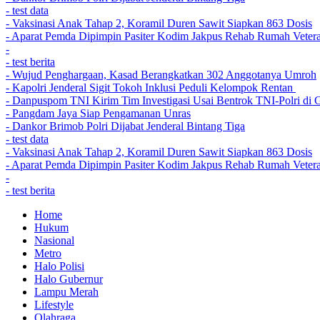
- test data
- Vaksinasi Anak Tahap 2, Koramil Duren Sawit Siapkan 863 Dosis
- Aparat Pemda Dipimpin Pasiter Kodim Jakpus Rehab Rumah Veter
-
- test berita
- Wujud Penghargaan, Kasad Berangkatkan 302 Anggotanya Umroh
- Kapolri Jenderal Sigit Tokoh Inklusi Peduli Kelompok Rentan
- Danpuspom TNI Kirim Tim Investigasi Usai Bentrok TNI-Polri d
- Pangdam Jaya Siap Pengamanan Unras
- Dankor Brimob Polri Dijabat Jenderal Bintang Tiga
- test data
- Vaksinasi Anak Tahap 2, Koramil Duren Sawit Siapkan 863 Dosis
- Aparat Pemda Dipimpin Pasiter Kodim Jakpus Rehab Rumah Veter
-
- test berita
Home
Hukum
Nasional
Metro
Halo Polisi
Halo Gubernur
Lampu Merah
Lifestyle
Olahraga