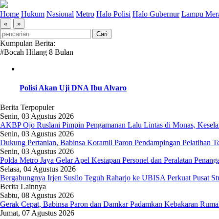
Home
Hukum
Nasional
Metro
Halo Polisi
Halo Gubernur
Lampu Mer
«
»
Kumpulan Berita:
#Bocah Hilang 8 Bulan
Polisi Akan Uji DNA Ibu Alvaro
Berita Terpopuler
Senin, 03 Agustus 2026
AKBP Ojo Ruslani Pimpin Pengamanan Lalu Lintas di Monas, Keselama
Senin, 03 Agustus 2026
Dukung Pertanian, Babinsa Koramil Paron Pendampingan Pelatihan T
Senin, 03 Agustus 2026
Polda Metro Jaya Gelar Apel Kesiapan Personel dan Peralatan Penan
Selasa, 04 Agustus 2026
Bergabungnya Irjen Susilo Teguh Raharjo ke UBISA Perkuat Pusat St
Berita Lainnya
Sabtu, 08 Agustus 2026
Gerak Cepat, Babinsa Paron dan Damkar Padamkan Kebakaran Rumah
Jumat, 07 Agustus 2026