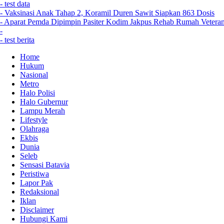
- test data
- Vaksinasi Anak Tahap 2, Koramil Duren Sawit Siapkan 863 Dosis
- Aparat Pemda Dipimpin Pasiter Kodim Jakpus Rehab Rumah Vetera
-
- test berita
Home
Hukum
Nasional
Metro
Halo Polisi
Halo Gubernur
Lampu Merah
Lifestyle
Olahraga
Ekbis
Dunia
Seleb
Sensasi Batavia
Peristiwa
Lapor Pak
Redaksional
Iklan
Disclaimer
Hubungi Kami