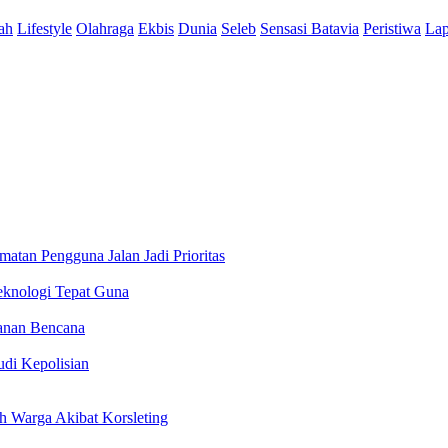
ah
Lifestyle
Olahraga
Ekbis
Dunia
Seleb
Sensasi Batavia
Peristiwa
Lap
tan Pengguna Jalan Jadi Prioritas
eknologi Tepat Guna
ganan Bencana
udi Kepolisian
 Warga Akibat Korsleting