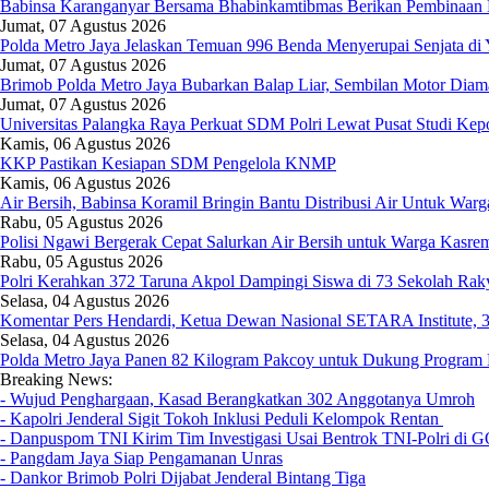
Babinsa Karanganyar Bersama Bhabinkamtibmas Berikan Pembinaan
Jumat, 07 Agustus 2026
Polda Metro Jaya Jelaskan Temuan 996 Benda Menyerupai Senjata di 
Jumat, 07 Agustus 2026
Brimob Polda Metro Jaya Bubarkan Balap Liar, Sembilan Motor Diama
Jumat, 07 Agustus 2026
Universitas Palangka Raya Perkuat SDM Polri Lewat Pusat Studi Kepo
Kamis, 06 Agustus 2026
KKP Pastikan Kesiapan SDM Pengelola KNMP
Kamis, 06 Agustus 2026
Air Bersih, Babinsa Koramil Bringin Bantu Distribusi Air Untuk War
Rabu, 05 Agustus 2026
Polisi Ngawi Bergerak Cepat Salurkan Air Bersih untuk Warga Kas
Rabu, 05 Agustus 2026
Polri Kerahkan 372 Taruna Akpol Dampingi Siswa di 73 Sekolah Ra
Selasa, 04 Agustus 2026
Komentar Pers Hendardi, Ketua Dewan Nasional SETARA Institute, 
Selasa, 04 Agustus 2026
Polda Metro Jaya Panen 82 Kilogram Pakcoy untuk Dukung Program 
Breaking News:
- Wujud Penghargaan, Kasad Berangkatkan 302 Anggotanya Umroh
- Kapolri Jenderal Sigit Tokoh Inklusi Peduli Kelompok Rentan
- Danpuspom TNI Kirim Tim Investigasi Usai Bentrok TNI-Polri di 
- Pangdam Jaya Siap Pengamanan Unras
- Dankor Brimob Polri Dijabat Jenderal Bintang Tiga