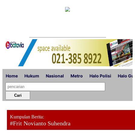
Home
Hukum
Nasional
Metro
Halo Polisi
Halo Gu
Kumpulan Berita:
#Frit Novianto Suhendra