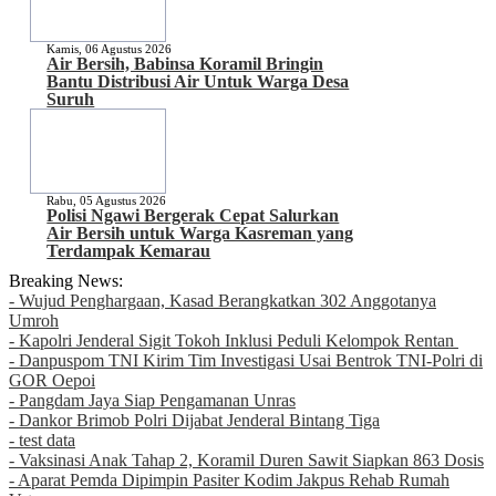
Kamis, 06 Agustus 2026
Air Bersih, Babinsa Koramil Bringin
Bantu Distribusi Air Untuk Warga Desa
Suruh
Rabu, 05 Agustus 2026
Polisi Ngawi Bergerak Cepat Salurkan
Air Bersih untuk Warga Kasreman yang
Terdampak Kemarau
Breaking News:
- Wujud Penghargaan, Kasad Berangkatkan 302 Anggotanya
Umroh
- Kapolri Jenderal Sigit Tokoh Inklusi Peduli Kelompok Rentan
- Danpuspom TNI Kirim Tim Investigasi Usai Bentrok TNI-Polri di
GOR Oepoi
- Pangdam Jaya Siap Pengamanan Unras
- Dankor Brimob Polri Dijabat Jenderal Bintang Tiga
- test data
- Vaksinasi Anak Tahap 2, Koramil Duren Sawit Siapkan 863 Dosis
- Aparat Pemda Dipimpin Pasiter Kodim Jakpus Rehab Rumah