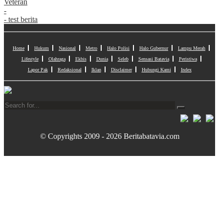
Veteran
-
- test berita
Home
Hukum
Nasional
Metro
Halo Polisi
Halo Gubernur
Lampu Merah
Lifestyle
Olahraga
Ekbis
Dunia
Seleb
Sensasi Batavia
Peristiwa
Lapor Pak
Redaksional
Iklan
Disclaimer
Hubungi Kami
Index
© Copyrights 2009 - 2026 Beritabatavia.com