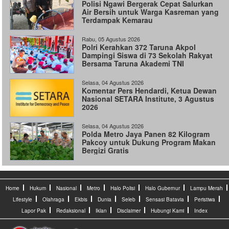
Polisi Ngawi Bergerak Cepat Salurkan
Air Bersih untuk Warga Kasreman yang
Terdampak Kemarau
Rabu, 05 Agustus 2026
Polri Kerahkan 372 Taruna Akpol
Dampingi Siswa di 73 Sekolah Rakyat
Bersama Taruna Akademi TNI
Selasa, 04 Agustus 2026
Komentar Pers Hendardi, Ketua Dewan
Nasional SETARA Institute, 3 Agustus
2026
Selasa, 04 Agustus 2026
Polda Metro Jaya Panen 82 Kilogram
Pakcoy untuk Dukung Program Makan
Bergizi Gratis
Home
Hukum
Nasional
Metro
Halo Polisi
Halo Gubernur
Lampu Merah
Lifestyle
Olahraga
Ekbis
Dunia
Seleb
Sensasi Batavia
Peristiwa
Lapor Pak
Redaksional
Iklan
Disclaimer
Hubungi Kami
Index