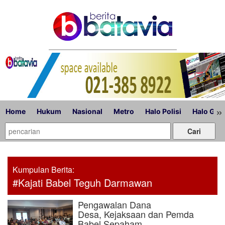
»
Home
Hukum
Nasional
Metro
Halo Polisi
Halo Gub
Kumpulan Berita:
#Kajati Babel Teguh Darmawan
Pengawalan Dana
Desa, Kejaksaan dan Pemda
Babel Sepaham