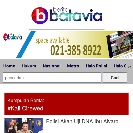
»
Home
Hukum
Nasional
Metro
Halo Polisi
Halo Gub
Kumpulan Berita:
#Kali Cirewed
Polisi Akan Uji DNA Ibu Alvaro