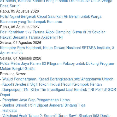
Air Bersih, Babinsa Koramil Bringin Bantu Distribusi Air Untuk Warga
Desa Suruh
Rabu, 05 Agustus 2026
Polisi Ngawi Bergerak Cepat Salurkan Air Bersih untuk Warga
Kasreman yang Terdampak Kemarau
Rabu, 05 Agustus 2026
Polri Kerahkan 372 Taruna Akpol Dampingi Siswa di 73 Sekolah
Rakyat Bersama Taruna Akademi TNI
Selasa, 04 Agustus 2026
Komentar Pers Hendardi, Ketua Dewan Nasional SETARA Institute, 3
Agustus 2026
Selasa, 04 Agustus 2026
Polda Metro Jaya Panen 82 Kilogram Pakcoy untuk Dukung Program
Makan Bergizi Gratis
Breaking News:
- Wujud Penghargaan, Kasad Berangkatkan 302 Anggotanya Umroh
- Kapolri Jenderal Sigit Tokoh Inklusi Peduli Kelompok Rentan
- Danpuspom TNI Kirim Tim Investigasi Usai Bentrok TNI-Polri di GOR
Oepoi
- Pangdam Jaya Siap Pengamanan Unras
- Dankor Brimob Polri Dijabat Jenderal Bintang Tiga
- test data
- Vaksinasi Anak Tahap 2, Koramil Duren Sawit Siapkan 863 Dosis