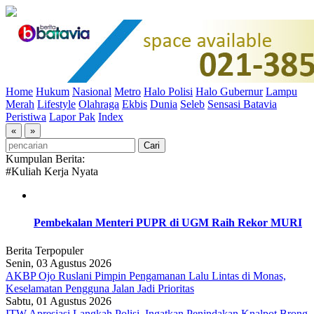
Home
Hukum
Nasional
Metro
Halo Polisi
Halo Gubernur
Lampu
Merah
Lifestyle
Olahraga
Ekbis
Dunia
Seleb
Sensasi Batavia
Peristiwa
Lapor Pak
Index
«
»
Kumpulan Berita:
#Kuliah Kerja Nyata
Pembekalan Menteri PUPR di UGM Raih Rekor MURI
Berita Terpopuler
Senin, 03 Agustus 2026
AKBP Ojo Ruslani Pimpin Pengamanan Lalu Lintas di Monas,
Keselamatan Pengguna Jalan Jadi Prioritas
Sabtu, 01 Agustus 2026
ITW Apresiasi Langkah Polisi, Ingatkan Penindakan Knalpot Brong