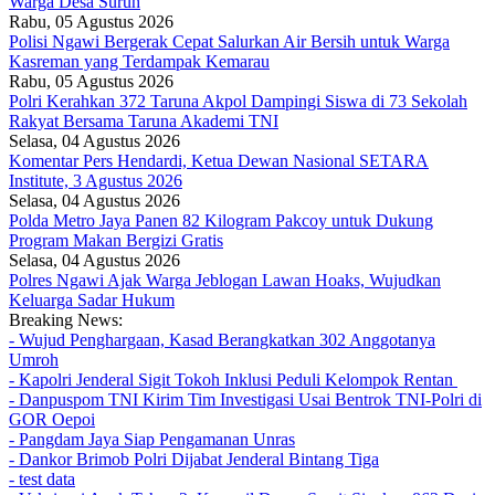
Warga Desa Suruh
Rabu, 05 Agustus 2026
Polisi Ngawi Bergerak Cepat Salurkan Air Bersih untuk Warga
Kasreman yang Terdampak Kemarau
Rabu, 05 Agustus 2026
Polri Kerahkan 372 Taruna Akpol Dampingi Siswa di 73 Sekolah
Rakyat Bersama Taruna Akademi TNI
Selasa, 04 Agustus 2026
Komentar Pers Hendardi, Ketua Dewan Nasional SETARA
Institute, 3 Agustus 2026
Selasa, 04 Agustus 2026
Polda Metro Jaya Panen 82 Kilogram Pakcoy untuk Dukung
Program Makan Bergizi Gratis
Selasa, 04 Agustus 2026
Polres Ngawi Ajak Warga Jeblogan Lawan Hoaks, Wujudkan
Keluarga Sadar Hukum
Breaking News:
- Wujud Penghargaan, Kasad Berangkatkan 302 Anggotanya
Umroh
- Kapolri Jenderal Sigit Tokoh Inklusi Peduli Kelompok Rentan
- Danpuspom TNI Kirim Tim Investigasi Usai Bentrok TNI-Polri di
GOR Oepoi
- Pangdam Jaya Siap Pengamanan Unras
- Dankor Brimob Polri Dijabat Jenderal Bintang Tiga
- test data