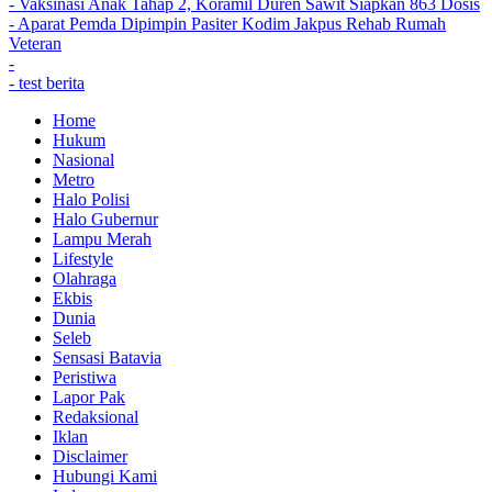
- Vaksinasi Anak Tahap 2, Koramil Duren Sawit Siapkan 863 Dosis
- Aparat Pemda Dipimpin Pasiter Kodim Jakpus Rehab Rumah
Veteran
-
- test berita
Home
Hukum
Nasional
Metro
Halo Polisi
Halo Gubernur
Lampu Merah
Lifestyle
Olahraga
Ekbis
Dunia
Seleb
Sensasi Batavia
Peristiwa
Lapor Pak
Redaksional
Iklan
Disclaimer
Hubungi Kami