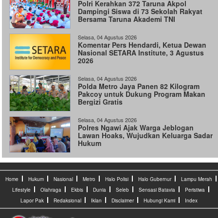
Polri Kerahkan 372 Taruna Akpol
Dampingi Siswa di 73 Sekolah Rakyat
Bersama Taruna Akademi TNI
Selasa, 04 Agustus 2026
Komentar Pers Hendardi, Ketua Dewan
Nasional SETARA Institute, 3 Agustus
2026
Selasa, 04 Agustus 2026
Polda Metro Jaya Panen 82 Kilogram
Pakcoy untuk Dukung Program Makan
Bergizi Gratis
Selasa, 04 Agustus 2026
Polres Ngawi Ajak Warga Jeblogan
Lawan Hoaks, Wujudkan Keluarga Sadar
Hukum
Home
Hukum
Nasional
Metro
Halo Polisi
Halo Gubernur
Lampu Merah
Lifestyle
Olahraga
Ekbis
Dunia
Seleb
Sensasi Batavia
Peristiwa
Lapor Pak
Redaksional
Iklan
Disclaimer
Hubungi Kami
Index