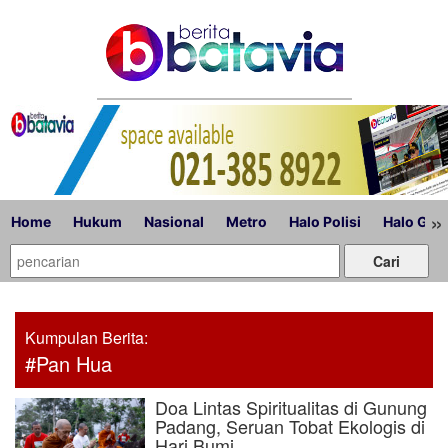
»
Home
Hukum
Nasional
Metro
Halo Polisi
Halo Gub
Kumpulan Berita:
#Pan Hua
Doa Lintas Spiritualitas di Gunung
Padang, Seruan Tobat Ekologis di
Hari Bumi