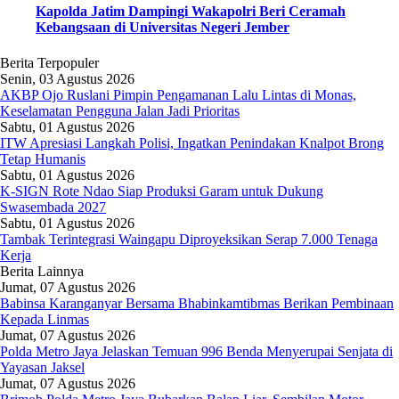
Kapolda Jatim Dampingi Wakapolri Beri Ceramah
Kebangsaan di Universitas Negeri Jember
Berita Terpopuler
Senin, 03 Agustus 2026
AKBP Ojo Ruslani Pimpin Pengamanan Lalu Lintas di Monas,
Keselamatan Pengguna Jalan Jadi Prioritas
Sabtu, 01 Agustus 2026
ITW Apresiasi Langkah Polisi, Ingatkan Penindakan Knalpot Brong
Tetap Humanis
Sabtu, 01 Agustus 2026
K-SIGN Rote Ndao Siap Produksi Garam untuk Dukung
Swasembada 2027
Sabtu, 01 Agustus 2026
Tambak Terintegrasi Waingapu Diproyeksikan Serap 7.000 Tenaga
Kerja
Berita Lainnya
Jumat, 07 Agustus 2026
Babinsa Karanganyar Bersama Bhabinkamtibmas Berikan Pembinaan
Kepada Linmas
Jumat, 07 Agustus 2026
Polda Metro Jaya Jelaskan Temuan 996 Benda Menyerupai Senjata di
Yayasan Jaksel
Jumat, 07 Agustus 2026