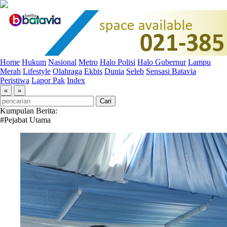
Home
Hukum
Nasional
Metro
Halo Polisi
Halo Gubernur
Lampu
Merah
Lifestyle
Olahraga
Ekbis
Dunia
Seleb
Sensasi Batavia
Peristiwa
Lapor Pak
Index
«
»
Kumpulan Berita:
#Pejabat Utama