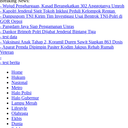
Breaking News:
- Wujud Penghargaan, Kasad Berangkatkan 302 Anggotanya Umroh
- Kapolri Jenderal Sigit Tokoh Inklusi Peduli Kelompok Rentan
- Danpuspom TNI Kirim Tim Investigasi Usai Bentrok TNI-Polri di
GOR Oepoi
- Pangdam Jaya Siap Pengamanan Unras
- Dankor Brimob Polri Dijabat Jenderal Bintang Tiga
- test data
- Vaksinasi Anak Tahap 2, Koramil Duren Sawit Siapkan 863 Dosis
- Aparat Pemda Dipimpin Pasiter Kodim Jakpus Rehab Rumah
Veteran
-
- test berita
Home
Hukum
Nasional
Metro
Halo Polisi
Halo Gubernur
Lampu Merah
Lifestyle
Olahraga
Ekbis
Dunia