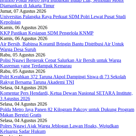
Brimob Polda Metro Jaya Bubarkan Balap Liar, Sembilan Motor
Diamankan di Jakarta Timur
Jumat, 07 Agustus 2026
Universitas Palangka Raya Perkuat SDM Polri Lewat Pusat Studi
Kepolisian
Kamis, 06 Agustus 2026
KKP Pastikan Kesiapan SDM Pengelola KNMP
Kamis, 06 Agustus 2026
Air Bersih, Babinsa Koramil Bringin Bantu Distribusi Air Untuk
Warga Desa Suruh
Rabu, 05 Agustus 2026
Polisi Ngawi Bergerak Cepat Salurkan Air Bersih untuk Warga
Kasreman yang Terdampak Kemarau
Rabu, 05 Agustus 2026
Polri Kerahkan 372 Taruna Akpol Dampingi Siswa di 73 Sekolah
Rakyat Bersama Taruna Akademi TNI
Selasa, 04 Agustus 2026
Komentar Pers Hendardi, Ketua Dewan Nasional SETARA Institute,
3 Agustus 2026
Selasa, 04 Agustus 2026
Polda Metro Jaya Panen 82 Kilogram Pakcoy untuk Dukung Program
Makan Bergizi Gratis
Selasa, 04 Agustus 2026
Polres Ngawi Ajak Warga Jeblogan Lawan Hoaks, Wujudkan
Keluarga Sadar Hukum