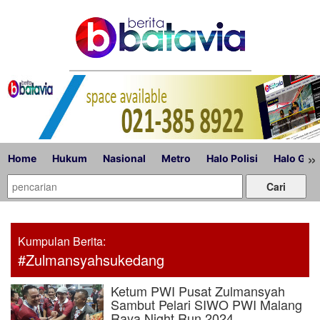
»
Home
Hukum
Nasional
Metro
Halo Polisi
Halo Gub
Kumpulan Berita:
#Zulmansyahsukedang
Ketum PWI Pusat Zulmansyah
Sambut Pelari SIWO PWI Malang
Raya Night Run 2024