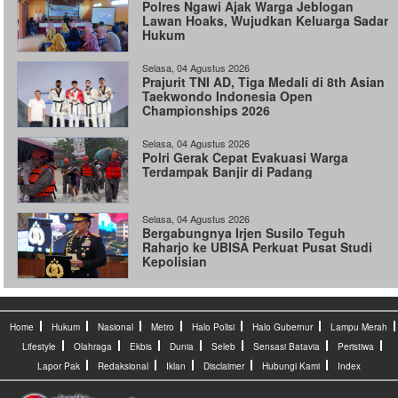
Polres Ngawi Ajak Warga Jeblogan
Lawan Hoaks, Wujudkan Keluarga Sadar
Hukum
Selasa, 04 Agustus 2026
Prajurit TNI AD, Tiga Medali di 8th Asian
Taekwondo Indonesia Open
Championships 2026
Selasa, 04 Agustus 2026
Polri Gerak Cepat Evakuasi Warga
Terdampak Banjir di Padang
Selasa, 04 Agustus 2026
Bergabungnya Irjen Susilo Teguh
Raharjo ke UBISA Perkuat Pusat Studi
Kepolisian
Home
Hukum
Nasional
Metro
Halo Polisi
Halo Gubernur
Lampu Merah
Lifestyle
Olahraga
Ekbis
Dunia
Seleb
Sensasi Batavia
Peristiwa
Lapor Pak
Redaksional
Iklan
Disclaimer
Hubungi Kami
Index