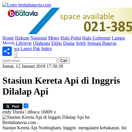
Home
Hukum
Nasional
Metro
Halo Polisi
Halo Gubernur
Lampu
Merah
Lifestyle
Olahraga
Ekbis
Dunia
Seleb
Sensasi Batavia
Peristiwa
Lapor Pak
Index
«
»
Share
Jumat, 12 Januari 2018 17:30:39
Stasiun Kereta Api di Inggris
Dilalap Api
Share
Post
endy
Dunia | dibaca 16809 x
Ist.
Beritabatavia.com -
Stasiun Kereta Api Nottingham, Inggris mengalami kebakaran. Ini