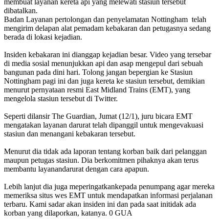
membuat layanan kereta api yang melewati stasiun tersebut
dibatalkan.
Badan Layanan pertolongan dan penyelamatan Nottingham telah
mengirim delapan alat pemadam kebakaran dan petugasnya sedang
berada di lokasi kejadian.
Insiden kebakaran ini dianggap kejadian besar. Video yang tersebar
di media sosial menunjukkan api dan asap mengepul dari sebuah
bangunan pada dini hari. Tolong jangan bepergian ke Stasiun
Nottingham pagi ini dan juga kereta ke stasiun tersebut, demikian
menurut pernyataan resmi East Midland Trains (EMT), yang
mengelola stasiun tersebut di Twitter.
Seperti dilansir The Guardian, Jumat (12/1), juru bicara EMT
mengatakan layanan darurat telah dipanggil untuk mengevakuasi
stasiun dan menangani kebakaran tersebut.
Menurut dia tidak ada laporan tentang korban baik dari pelanggan
maupun petugas stasiun. Dia berkomitmen pihaknya akan terus
membantu layanandarurat dengan cara apapun.
Lebih lanjut dia juga meperingatkankepada penumpang agar mereka
memeriksa situs wes EMT untuk mendapatkan informasi perjalanan
terbaru. Kami sadar akan insiden ini dan pada saat initidak ada
korban yang dilaporkan, katanya. 0 GUA