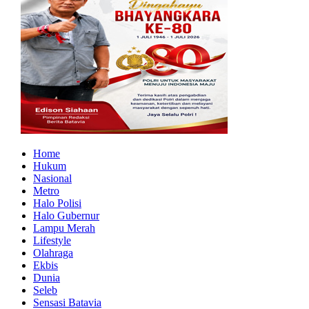
Home
Hukum
Nasional
Metro
Halo Polisi
Halo Gubernur
Lampu Merah
Lifestyle
Olahraga
Ekbis
Dunia
Seleb
Sensasi Batavia