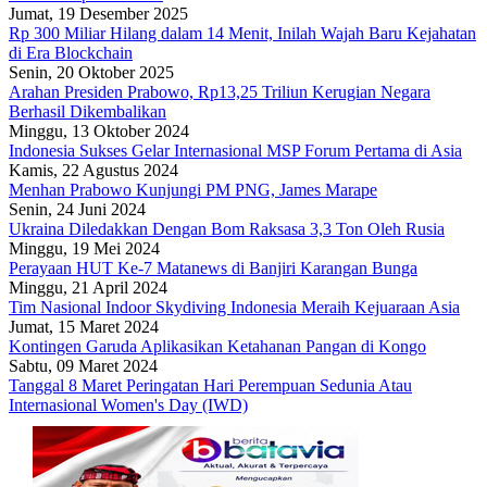
Jumat, 19 Desember 2025
Rp 300 Miliar Hilang dalam 14 Menit, Inilah Wajah Baru Kejahatan
di Era Blockchain
Senin, 20 Oktober 2025
Arahan Presiden Prabowo, Rp13,25 Triliun Kerugian Negara
Berhasil Dikembalikan
Minggu, 13 Oktober 2024
Indonesia Sukses Gelar Internasional MSP Forum Pertama di Asia
Kamis, 22 Agustus 2024
Menhan Prabowo Kunjungi PM PNG, James Marape
Senin, 24 Juni 2024
Ukraina Diledakkan Dengan Bom Raksasa 3,3 Ton Oleh Rusia
Minggu, 19 Mei 2024
Perayaan HUT Ke-7 Matanews di Banjiri Karangan Bunga
Minggu, 21 April 2024
Tim Nasional Indoor Skydiving Indonesia Meraih Kejuaraan Asia
Jumat, 15 Maret 2024
Kontingen Garuda Aplikasikan Ketahanan Pangan di Kongo
Sabtu, 09 Maret 2024
Tanggal 8 Maret Peringatan Hari Perempuan Sedunia Atau
Internasional Women's Day (IWD)