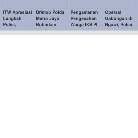
ITW Apresiasi
Brimob Polda
Pengamanan
Operasi
Langkah
Metro Jaya
Pengesahan
Gabungan di
Polisi,
Bubarkan
Warga IKS PI
Ngawi, Polisi
Ingatkan
Balap Liar,
Kera Sakti
Tindak
Penindakan
Tujuh Motor
Tertib,
Puluhan
Knalpot
Diamankan di
Kapolres
Pelanggar
Brong Tetap
Duren Sawit
Ngawi
Humanis
Ucapkan
Terima Kasih