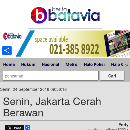
Share
»
Home
Hukum
Nasional
Metro
Halo Polisi
Halo Gub
Senin, 24 September 2018 09:56:16
Senin, Jakarta Cerah
Berawan
Endy
Share
Post
Lampu Merah | dibaca 8223 x