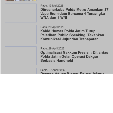
Rabu, 13 Mei 2026
Ditresnarkoba Polda Metro Amankan 37
Vape Etomidate Bersama 4 Tersangka
WNA dan 1 WNI
Rabu, 29 April 2026
Kabid Humas Polda Jatim Tutup
Pelatihan Public Speaking, Tekankan
Komunikasi Jujur dan Transparan
Rabu, 29 April 2026
Optimalisasi Gakkum Presisi : Ditlantas
Polda Jatim Gelar Operasi Dakgar
Berbasis Handheld
Senin, 27 April 2026
Respon Aduan Warga, Polres Jakpus
Amankan 5 Pengedar dan 18,57 gr Sabu
Senin, 27 April 2026
Respon Cepat Polisi Ungkap
Penyekapan Anak, amankan Pelaku
WNA dan vape Etomidate
Rabu, 22 April 2026