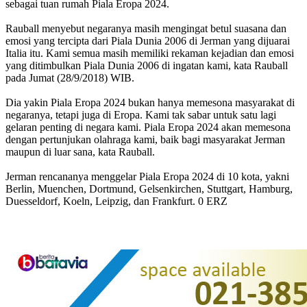
sebagai tuan rumah Piala Eropa 2024.
Rauball menyebut negaranya masih mengingat betul suasana dan
emosi yang tercipta dari Piala Dunia 2006 di Jerman yang dijuarai
Italia itu. Kami semua masih memiliki rekaman kejadian dan emosi
yang ditimbulkan Piala Dunia 2006 di ingatan kami, kata Rauball
pada Jumat (28/9/2018) WIB.
Dia yakin Piala Eropa 2024 bukan hanya memesona masyarakat di
negaranya, tetapi juga di Eropa. Kami tak sabar untuk satu lagi
gelaran penting di negara kami. Piala Eropa 2024 akan memesona
dengan pertunjukan olahraga kami, baik bagi masyarakat Jerman
maupun di luar sana, kata Rauball.
Jerman rencananya menggelar Piala Eropa 2024 di 10 kota, yakni
Berlin, Muenchen, Dortmund, Gelsenkirchen, Stuttgart, Hamburg,
Duesseldorf, Koeln, Leipzig, dan Frankfurt. 0 ERZ