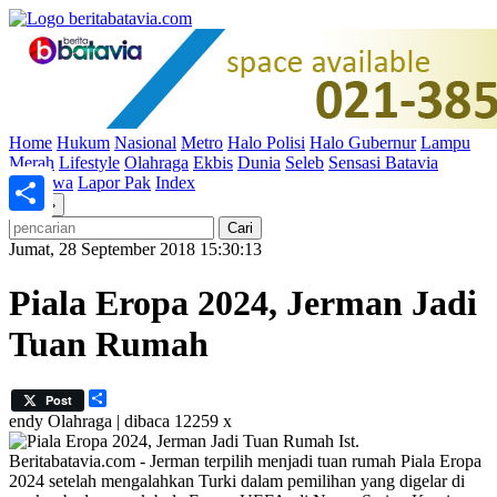
Home
Hukum
Nasional
Metro
Halo Polisi
Halo Gubernur
Lampu
Merah
Lifestyle
Olahraga
Ekbis
Dunia
Seleb
Sensasi Batavia
Peristiwa
Lapor Pak
Index
«
»
Share
Jumat, 28 September 2018 15:30:13
Piala Eropa 2024, Jerman Jadi
Tuan Rumah
Share
Post
endy
Olahraga | dibaca 12259 x
Ist.
Beritabatavia.com -
Jerman terpilih menjadi tuan rumah Piala Eropa
2024 setelah mengalahkan Turki dalam pemilihan yang digelar di