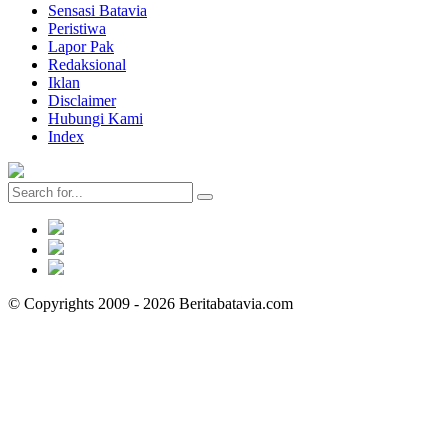
Sensasi Batavia
Peristiwa
Lapor Pak
Redaksional
Iklan
Disclaimer
Hubungi Kami
Index
© Copyrights 2009 - 2026 Beritabatavia.com