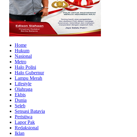
Home
Hukum
Nasional
Metro
Halo Polisi
Halo Gubernur
Lampu Merah
Lifestyle
Olahraga
Ekbis
Dunia
Seleb
Sensasi Batavia
Peristiwa
Lapor Pak
Redaksional
Iklan