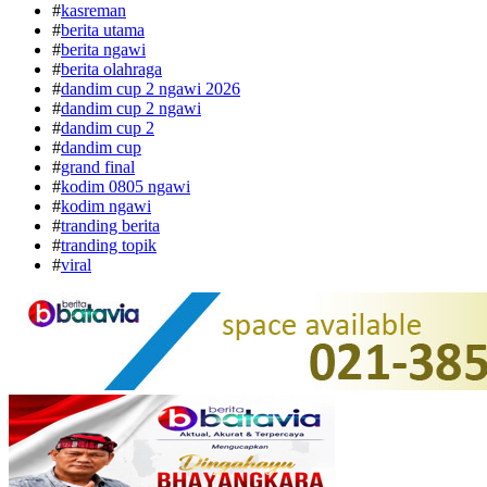
#
kasreman
#
berita utama
#
berita ngawi
#
berita olahraga
#
dandim cup 2 ngawi 2026
#
dandim cup 2 ngawi
#
dandim cup 2
#
dandim cup
#
grand final
#
kodim 0805 ngawi
#
kodim ngawi
#
tranding berita
#
tranding topik
#
viral