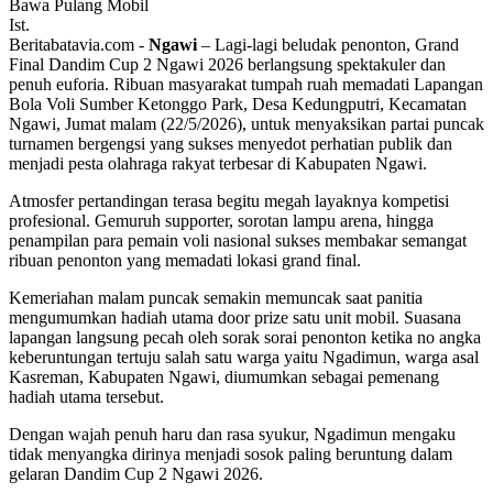
Ist.
Beritabatavia.com -
Ngawi
– Lagi-lagi beludak penonton, Grand
Final Dandim Cup 2 Ngawi 2026 berlangsung spektakuler dan
penuh euforia. Ribuan masyarakat tumpah ruah memadati Lapangan
Bola Voli Sumber Ketonggo Park, Desa Kedungputri, Kecamatan
Ngawi, Jumat malam (22/5/2026), untuk menyaksikan partai puncak
turnamen bergengsi yang sukses menyedot perhatian publik dan
menjadi pesta olahraga rakyat terbesar di Kabupaten Ngawi.
Atmosfer pertandingan terasa begitu megah layaknya kompetisi
profesional. Gemuruh supporter, sorotan lampu arena, hingga
penampilan para pemain voli nasional sukses membakar semangat
ribuan penonton yang memadati lokasi grand final.
Kemeriahan malam puncak semakin memuncak saat panitia
mengumumkan hadiah utama door prize satu unit mobil. Suasana
lapangan langsung pecah oleh sorak sorai penonton ketika no angka
keberuntungan tertuju salah satu warga yaitu Ngadimun, warga asal
Kasreman, Kabupaten Ngawi, diumumkan sebagai pemenang
hadiah utama tersebut.
Dengan wajah penuh haru dan rasa syukur, Ngadimun mengaku
tidak menyangka dirinya menjadi sosok paling beruntung dalam
gelaran Dandim Cup 2 Ngawi 2026.