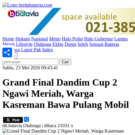
Home
Hukum
Nasional
Metro
Halo Polisi
Halo Gubernur
Lampu
Merah
Lifestyle
Olahraga
Ekbis
Dunia
Seleb
Sensasi Batavia
Peristiwa
Lapor Pak
Index
«
»
Share
Sabtu, 23 Mei 2026 09:43:41
Grand Final Dandim Cup 2
Ngawi Meriah, Warga
Kasreman Bawa Pulang Mobil
Share
Post
titi.batavia
Olahraga | dibaca 21031 x