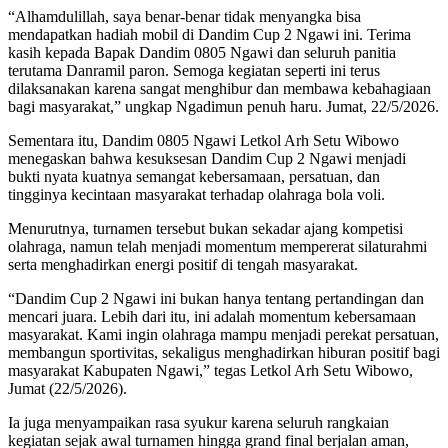
“Alhamdulillah, saya benar-benar tidak menyangka bisa
mendapatkan hadiah mobil di Dandim Cup 2 Ngawi ini. Terima
kasih kepada Bapak Dandim 0805 Ngawi dan seluruh panitia
terutama Danramil paron. Semoga kegiatan seperti ini terus
dilaksanakan karena sangat menghibur dan membawa kebahagiaan
bagi masyarakat,” ungkap Ngadimun penuh haru. Jumat, 22/5/2026.
Sementara itu, Dandim 0805 Ngawi Letkol Arh Setu Wibowo
menegaskan bahwa kesuksesan Dandim Cup 2 Ngawi menjadi
bukti nyata kuatnya semangat kebersamaan, persatuan, dan
tingginya kecintaan masyarakat terhadap olahraga bola voli.
Menurutnya, turnamen tersebut bukan sekadar ajang kompetisi
olahraga, namun telah menjadi momentum mempererat silaturahmi
serta menghadirkan energi positif di tengah masyarakat.
“Dandim Cup 2 Ngawi ini bukan hanya tentang pertandingan dan
mencari juara. Lebih dari itu, ini adalah momentum kebersamaan
masyarakat. Kami ingin olahraga mampu menjadi perekat persatuan,
membangun sportivitas, sekaligus menghadirkan hiburan positif bagi
masyarakat Kabupaten Ngawi,” tegas Letkol Arh Setu Wibowo,
Jumat (22/5/2026).
Ia juga menyampaikan rasa syukur karena seluruh rangkaian
kegiatan sejak awal turnamen hingga grand final berjalan aman,