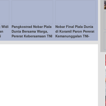
g Widi
Pangkostrad Nobar Piala
Nobar Final Piala Dunia
an
Dunia Bersama Warga,
di Koramil Paron Pererat
i
Pererat Kebersamaan TNI
Kemanunggalan TNI-
 Cup
dan Masyarakat
Rakyat