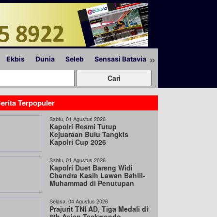
»
Ekbis
Dunia
Seleb
Sensasi Batavia
Peristiwa
Lapor
erita Terpopuler
Sabtu, 01 Agustus 2026
Kapolri Resmi Tutup
Kejuaraan Bulu Tangkis
Kapolri Cup 2026
Sabtu, 01 Agustus 2026
Kapolri Duet Bareng Widi
Chandra Kasih Lawan Bahlil-
Muhammad di Penutupan
Kapolri Cup 2026
Selasa, 04 Agustus 2026
Prajurit TNI AD, Tiga Medali di
8th Asian Taekwondo