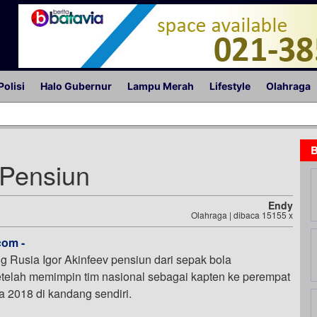
Polisi
Halo Gubernur
Lampu Merah
Lifestyle
Olahraga
B
 Pensiun
Endy
Olahraga | dibaca 15155 x
com -
 Rusia Igor Akinfeev pensiun dari sepak bola
setelah memimpin tim nasional sebagai kapten ke perempat
ia 2018 di kandang sendiri.