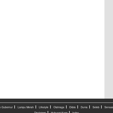
o Gubernur
Lampu Merah
Lifestyle
Olahraga
Ekbis
Dunia
Seleb
Sensas
Disclaimer
Hubungi Kami
Index