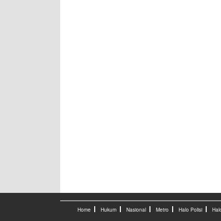
Home
Hukum
Nasional
Metro
Halo Polisi
Hal