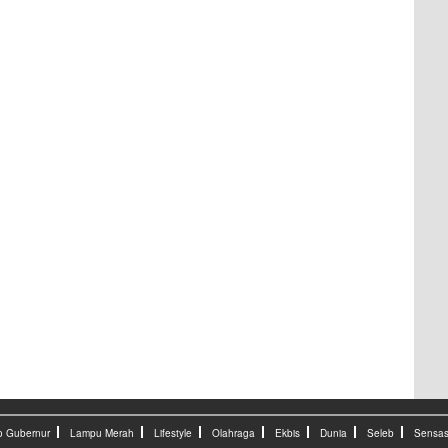
o Gubernur
Lampu Merah
Lifestyle
Olahraga
Ekbis
Dunia
Seleb
Sensas