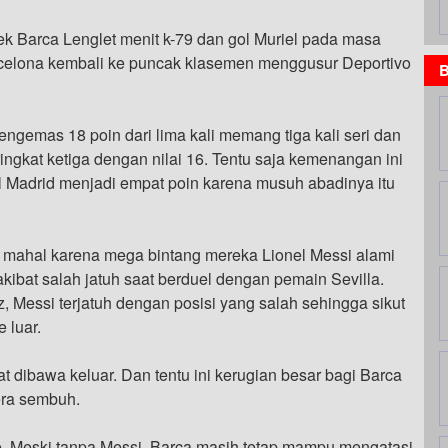
bek Barca Lenglet menit k-79 dan gol Muriel pada masa
arcelona kembali ke puncak klasemen menggusur Deportivo
B
engemas 18 poin dari lima kali memang tiga kali seri dan
ingkat ketiga dengan nilai 16. Tentu saja kemenangan ini
 Madrid menjadi empat poin karena musuh abadinya itu
mahal karena mega bintang mereka Lionel Messi alami
kibat salah jatuh saat berduel dengan pemain Sevilla.
, Messi terjatuh dengan posisi yang salah sehingga sikut
 luar.
t dibawa keluar. Dan tentu ini kerugian besar bagi Barca
era sembuh.
. Meski tanpa Messi, Barca masih tetap mampu mengatasi