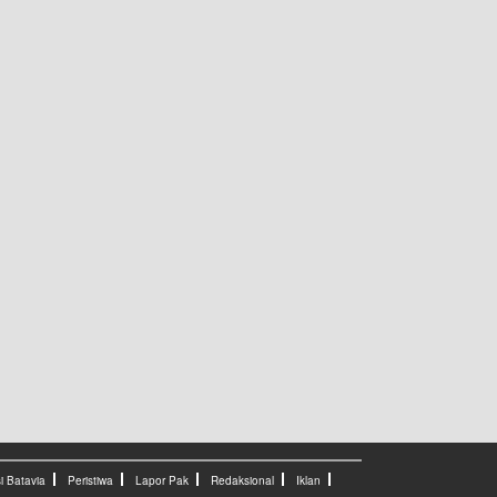
i Batavia
Peristiwa
Lapor Pak
Redaksional
Iklan