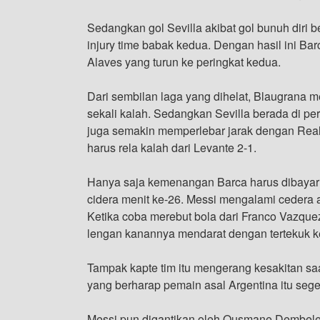
Sedangkan gol Sevilla akibat gol bunuh diri 
injury time babak kedua. Dengan hasil ini B
Alaves yang turun ke peringkat kedua.
Dari sembilan laga yang dihelat, Blaugrana m
sekali kalah. Sedangkan Sevilla berada di per
juga semakin memperlebar jarak dengan Real
harus rela kalah dari Levante 2-1.
Hanya saja kemenangan Barca harus dibayar 
cidera menit ke-26. Messi mengalami cedera a
Ketika coba merebut bola dari Franco Vazquez
lengan kanannya mendarat dengan tertekuk ke
Tampak kapte tim itu mengerang kesakitan saa
yang berharap pemain asal Argentina itu seg
Messi pun digantikan oleh Ousmane Dembele