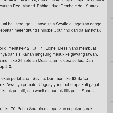
curkan Real Madrid. Bahkan duet Dembele dan Suarez
ual beli serangan. Hanya saja Sevilla dikagetkan dengan
sepakan melengkung Philippe Coutinho dari dalam kotak
i menit ke-12. Kali ini, Lionel Messi yang membuat
nya dari sisi kanan langsung masuk ke gawang lawan.
menit ke-26 setelah Messi alami cidera serius. Dan
ap 2-0.
ekan pertahanan Sevilla. Dan menit ke-63 Barca
ez. Awalnya pemain Uruguay yang beberapa kali gagal
i kotak penalti, dan wasit menunjuk titik putih. Suarez
.
nit ke-79. Pablo Sarabia melepaskan sepakan jarak