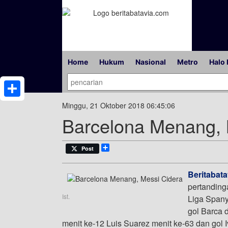
Home
Hukum
Nasional
Metro
Halo 
Share
Minggu, 21 Oktober 2018 06:45:06
Barcelona Menang, 
Share
Post
Beritabata
pertanding
Ist.
Liga Spany
gol Barca 
menit ke-12 Luis Suarez menit ke-63 dan gol I