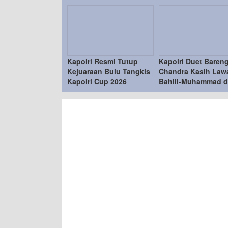
Kapolri Resmi Tutup
Kapolri Duet Baren
Kejuaraan Bulu Tangkis
Chandra Kasih Law
Kapolri Cup 2026
Bahlil-Muhammad d
Penutupan Kapolri
2026