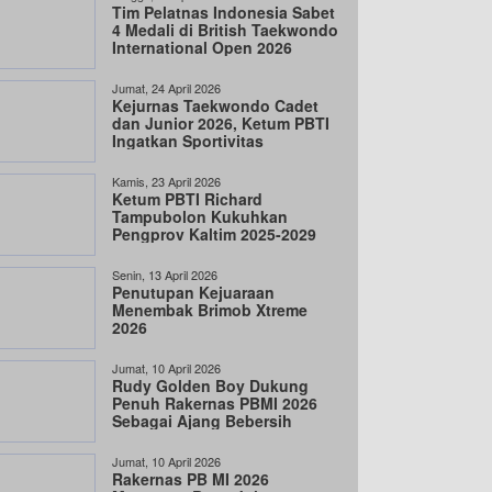
Tim Pelatnas Indonesia Sabet
4 Medali di British Taekwondo
International Open 2026
Jumat, 24 April 2026
Kejurnas Taekwondo Cadet
dan Junior 2026, Ketum PBTI
Ingatkan Sportivitas
Kamis, 23 April 2026
Ketum PBTI Richard
Tampubolon Kukuhkan
Pengprov Kaltim 2025-2029
Senin, 13 April 2026
Penutupan Kejuaraan
Menembak Brimob Xtreme
2026
Jumat, 10 April 2026
Rudy Golden Boy Dukung
Penuh Rakernas PBMI 2026
Sebagai Ajang Bebersih
Jumat, 10 April 2026
Rakernas PB MI 2026