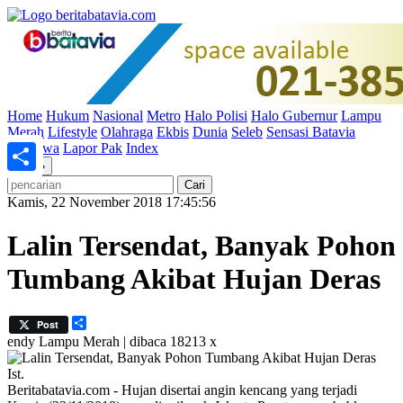
Home
Hukum
Nasional
Metro
Halo Polisi
Halo Gubernur
Lampu
Merah
Lifestyle
Olahraga
Ekbis
Dunia
Seleb
Sensasi Batavia
Peristiwa
Lapor Pak
Index
«
»
Share
Kamis, 22 November 2018 17:45:56
Lalin Tersendat, Banyak Pohon
Tumbang Akibat Hujan Deras
Share
Post
endy
Lampu Merah | dibaca 18213 x
Ist.
Beritabatavia.com -
Hujan disertai angin kencang yang terjadi