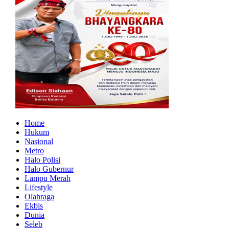
Home
Hukum
Nasional
Metro
Halo Polisi
Halo Gubernur
Lampu Merah
Lifestyle
Olahraga
Ekbis
Dunia
Seleb