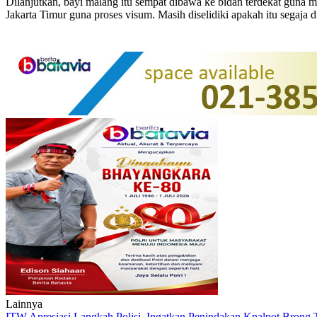
Dilanjutkan, bayi malang itu sempat dibawa ke bidan terdekat guna me
Jakarta Timur guna proses visum. Masih diselidiki apakah itu segaj
Lainnya
ITW Apresiasi Langkah Polisi, Ingatkan Penindakan Knalpot Brong