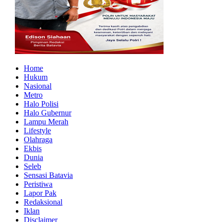
Home
Hukum
Nasional
Metro
Halo Polisi
Halo Gubernur
Lampu Merah
Lifestyle
Olahraga
Ekbis
Dunia
Seleb
Sensasi Batavia
Peristiwa
Lapor Pak
Redaksional
Iklan
Disclaimer