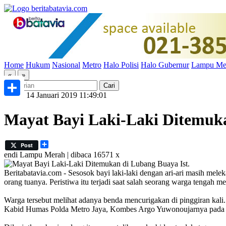
Home
Hukum
Nasional
Metro
Halo Polisi
Halo Gubernur
Lampu Me
«
»
Senin, 14 Januari 2019 11:49:01
Share
Mayat Bayi Laki-Laki Ditemuk
Share
Post
endi
Lampu Merah | dibaca 16571 x
Ist.
Beritabatavia.com -
Sesosok bayi laki-laki dengan ari-ari masih mel
orang tuanya. Peristiwa itu terjadi saat salah seorang warga tengah 
Warga tersebut melihat adanya benda mencurigakan di pinggiran kali. 
Kabid Humas Polda Metro Jaya, Kombes Argo Yuwonoujarnya pada w