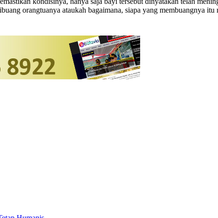
mastikan kondisinya, hanya saja bayi tersebut dinyatakan telah mening
a dibuang orangtuanya ataukah bagaimana, siapa yang membuangnya itu
 Tetap Humanis