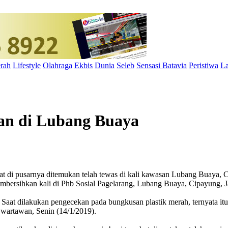
rah
Lifestyle
Olahraga
Ekbis
Dunia
Seleb
Sensasi Batavia
Peristiwa
La
an di Lubang Buaya
ekat di pusarnya ditemukan telah tewas di kali kawasan Lubang Buaya, 
membersihkan kali di Phb Sosial Pagelarang, Lubang Buaya, Cipayung, J
Saat dilakukan pengecekan pada bungkusan plastik merah, ternyata itu 
artawan, Senin (14/1/2019).