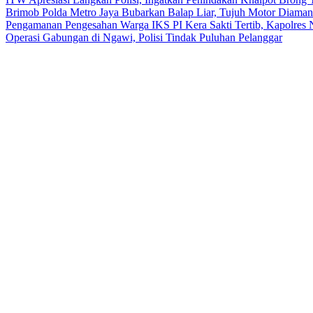
Brimob Polda Metro Jaya Bubarkan Balap Liar, Tujuh Motor Diaman
Pengamanan Pengesahan Warga IKS PI Kera Sakti Tertib, Kapolres
Operasi Gabungan di Ngawi, Polisi Tindak Puluhan Pelanggar