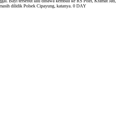
gal. Bayi tersebut lalu dibawa kembali ke RS Polri, Kramat Jati,
 masih dilidik Polsek Cipayung, katanya. 0 DAY