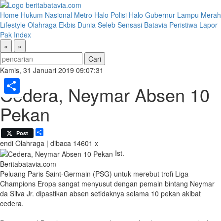
Home
Hukum
Nasional
Metro
Halo Polisi
Halo Gubernur
Lampu Merah
Lifestyle
Olahraga
Ekbis
Dunia
Seleb
Sensasi Batavia
Peristiwa
Lapor
Pak
Index
«
»
Kamis, 31 Januari 2019 09:07:31
Cedera, Neymar Absen 10
Share
Pekan
Share
Post
endi
Olahraga | dibaca 14601 x
Ist.
Beritabatavia.com -
Peluang Paris Saint-Germain (PSG) untuk merebut trofi Liga
Champions Eropa sangat menyusut dengan pemain bintang Neymar
da Silva Jr. dipastikan absen setidaknya selama 10 pekan akibat
cedera.