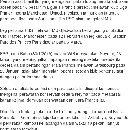
Pemain asal Brasil itu, yang mengalami patah tulang metatarsal, akan
absen pada 16 besar tim Ligue 1 Prancis tersebut melawan klub Liga
Primer Inggris Manchester United, meskipun ia mungkin fit untuk
perempat final pada April, tentu jika PSG bisa mengatasi MU.
Leg pertama PSG melawan MU dijadwalkan berlangsung di Stadion
Old Trafford, Manchester, pada 12 Februari dan leg kedua di Stadion
Parc des Princes Paris digelar pada 6 Maret.
PSG pada Rabu (30/1/2019) malam WIB menyatakan Neymar, 26
tahun, yang meninggalkan lapangan menangis setelah menderita
cedera dalam pertandingan Piala Prancis melawan Strasbourg pada
23 Januari, tidak akan menjalani operasi setelah klub berkonsultasi
dengan pakar terkenal dunia.
Setelah analisis terperinci oleh para spesialis, dicapai konsensus
mengenai perawatan konservatif cedera Neymar pada metatarsal
kanan kelima, demikian pernyataan dari juara Prancis itu.
Diberi tahu tentang rekomendasi ini, penyerang internasional Brasil
Paris Saint-Germain setuju dengan protokol ini. Akibatnya, Neymar Jr.
diperkirakan kembali ke lapangan dalam waktu 10 pekan, lannjut
pernyataan tersebut.