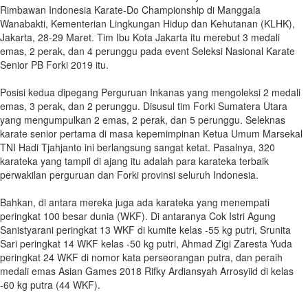
Rimbawan Indonesia Karate-Do Championship di Manggala
Wanabakti, Kementerian Lingkungan Hidup dan Kehutanan (KLHK),
Jakarta, 28-29 Maret. Tim Ibu Kota Jakarta itu merebut 3 medali
emas, 2 perak, dan 4 perunggu pada event Seleksi Nasional Karate
Senior PB Forki 2019 itu.
Posisi kedua dipegang Perguruan Inkanas yang mengoleksi 2 medali
emas, 3 perak, dan 2 perunggu. Disusul tim Forki Sumatera Utara
yang mengumpulkan 2 emas, 2 perak, dan 5 perunggu. Seleknas
karate senior pertama di masa kepemimpinan Ketua Umum Marsekal
TNI Hadi Tjahjanto ini berlangsung sangat ketat. Pasalnya, 320
karateka yang tampil di ajang itu adalah para karateka terbaik
perwakilan perguruan dan Forki provinsi seluruh Indonesia.
Bahkan, di antara mereka juga ada karateka yang menempati
peringkat 100 besar dunia (WKF). Di antaranya Cok Istri Agung
Sanistyarani peringkat 13 WKF di kumite kelas -55 kg putri, Srunita
Sari peringkat 14 WKF kelas -50 kg putri, Ahmad Zigi Zaresta Yuda
peringkat 24 WKF di nomor kata perseorangan putra, dan peraih
medali emas Asian Games 2018 Rifky Ardiansyah Arrosyiid di kelas
-60 kg putra (44 WKF).