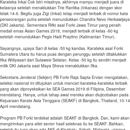
Karateka Inkai Cok Istri misalnya, akhirnya mampu menjadi juara di
kelasnya setelah menaklukkan Trie Rantika (Inkanas) dengan skor
telak 14-6. Begitu juga Zigi (Inkai) tetap menjadi terbaik di nomor kata
perseorangan putra setelah menundukkan Chandra Nevo Herkawijaya
(DKI Jakarta). Sementara Rifki asal Forki Jawa Timur yang peraih
medali emas Asian Games 2018, menjadi terbaik di kelas -60 kg
setelah menundukkan Pegix Hadi Prayitno (Kalimantan Timur).
Sayangnya, upaya Sari di kelas -50 kg kandas. Karateka asal Forki
Sumatera Utara itu harus puas dengan perunggu setelah ditaklukkan
Ifka Wdiyasari dari Sulawesi Selatan. Kelas -50 kg itu sendiri menjadi
milik DKI Jakarta saat Maya Sheva menaklukkan Ifka.
Sekretaris Jenderal (Sekjen) PB Forki Raja Sapta Ervian mengatakan,
seleksi nasional ini ditujukan untuk mencari karateka-karateka terbaik
yang akan diproyeksikan ke SEA Games 2019 di FiIipina, Desember
mendatang. Hanya, untuk tahap awal mereka akan diujicobakan pada
Kejuaraan Karate Asia Tenggara (SEAKF) di Bangkok, Thailand, 10-14
April mendatang.
Program PB Forki terdekat adalah SEAKF di Bangkok. Dan, kami akan
mengirimkan para atlet senior hasil seleknas itu ke SEAKF. Bahkan,
setelah itu juga akan ada AKF di Kinabalu, Sabah, Malaysia, ujarnya.