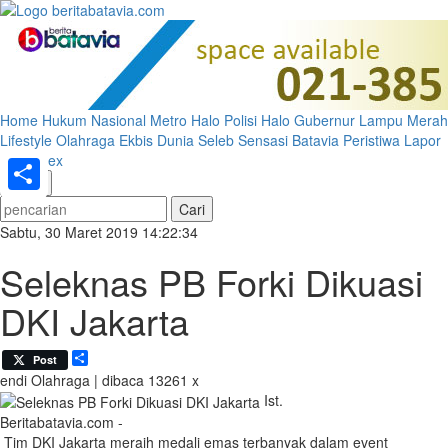
Home
Hukum
Nasional
Metro
Halo Polisi
Halo Gubernur
Lampu Merah
Lifestyle
Olahraga
Ekbis
Dunia
Seleb
Sensasi Batavia
Peristiwa
Lapor
Pak
Index
«
»
Share
Sabtu, 30 Maret 2019 14:22:34
Seleknas PB Forki Dikuasi
DKI Jakarta
Share
Post
endi
Olahraga | dibaca 13261 x
Ist.
Beritabatavia.com -
Tim DKI Jakarta meraih medali emas terbanyak dalam event