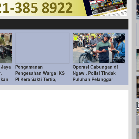
 Jaya
Pengamanan
Operasi Gabungan di
,
Pengesahan Warga IKS
Ngawi, Polisi Tindak
nkan
PI Kera Sakti Tertib,
Puluhan Pelanggar
Kapolres Ngawi Ucapkan
Terima Kasih