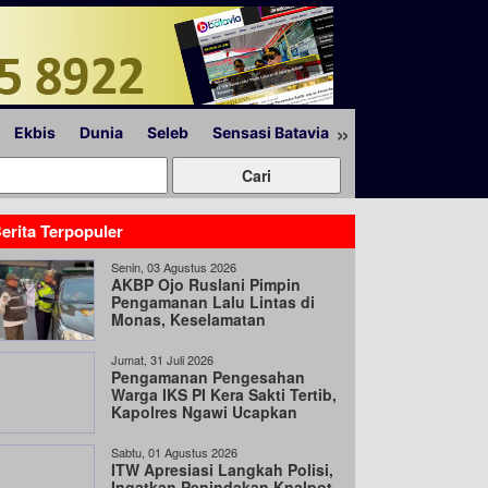
»
Ekbis
Dunia
Seleb
Sensasi Batavia
Peristiwa
Lapor
erita Terpopuler
Senin, 03 Agustus 2026
AKBP Ojo Ruslani Pimpin
Pengamanan Lalu Lintas di
Monas, Keselamatan
Pengguna Jalan Jadi Prioritas
Jumat, 31 Juli 2026
Pengamanan Pengesahan
Warga IKS PI Kera Sakti Tertib,
Kapolres Ngawi Ucapkan
Terima Kasih
Sabtu, 01 Agustus 2026
ITW Apresiasi Langkah Polisi,
Ingatkan Penindakan Knalpot