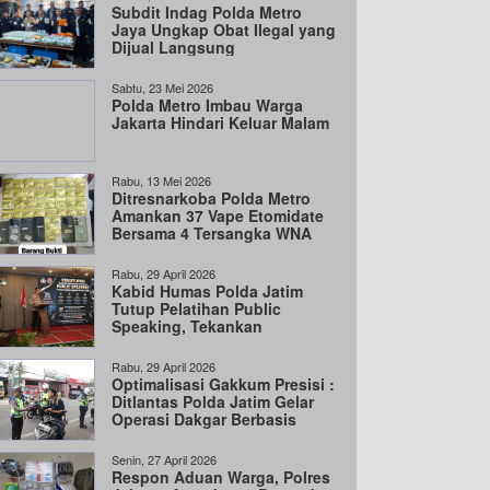
Subdit Indag Polda Metro
Jaya Ungkap Obat Ilegal yang
Dijual Langsung
Sabtu, 23 Mei 2026
Polda Metro Imbau Warga
Jakarta Hindari Keluar Malam
Rabu, 13 Mei 2026
Ditresnarkoba Polda Metro
Amankan 37 Vape Etomidate
Bersama 4 Tersangka WNA
dan 1 WNI
Rabu, 29 April 2026
Kabid Humas Polda Jatim
Tutup Pelatihan Public
Speaking, Tekankan
Komunikasi Jujur dan
Transparan
Rabu, 29 April 2026
Optimalisasi Gakkum Presisi :
Ditlantas Polda Jatim Gelar
Operasi Dakgar Berbasis
Handheld
Senin, 27 April 2026
Respon Aduan Warga, Polres