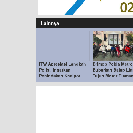
Lainnya
ITW Apresiasi Langkah
Brimob Polda Metro
Polisi, Ingatkan
Bubarkan Balap Liar
Penindakan Knalpot
Tujuh Motor Diama
Brong Tetap Humanis
di Duren Sawit