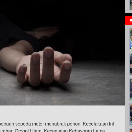
B
 sebuah sepeda motor menabrak pohon. Kecelakaan ini
Kelurahan Grogol Utara, Kecamatan Kebayoran Lama,