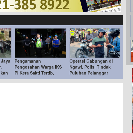
 Jaya
Pengamanan
Operasi Gabungan di
,
Pengesahan Warga IKS
Ngawi, Polisi Tindak
nkan
PI Kera Sakti Tertib,
Puluhan Pelanggar
Kapolres Ngawi Ucapkan
Terima Kasih