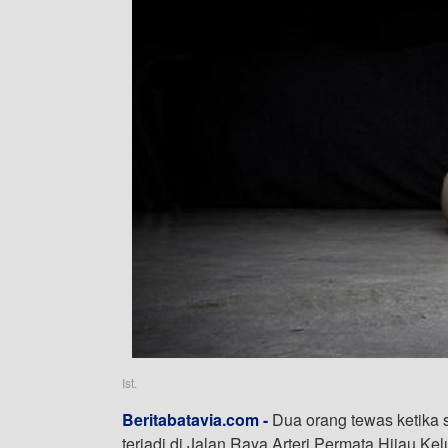
Ist.
Beritabatavia.com -
Dua orang tewas ketika
terjadi di Jalan Raya Arteri Permata Hijau 