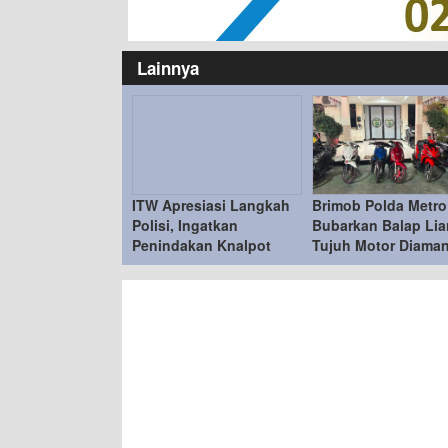
Lainnya
ITW Apresiasi Langkah
Brimob Polda Metro
Polisi, Ingatkan
Bubarkan Balap Liar
Penindakan Knalpot
Tujuh Motor Diama
Brong Tetap Humanis
di Duren Sawit