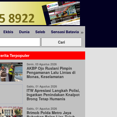
»
Ekbis
Dunia
Seleb
Sensasi Batavia
Peristiwa
Lapor
erita Terpopuler
Senin, 03 Agustus 2026
AKBP Ojo Ruslani Pimpin
Pengamanan Lalu Lintas di
Monas, Keselamatan
Pengguna Jalan Jadi Prioritas
Sabtu, 01 Agustus 2026
ITW Apresiasi Langkah Polisi,
Ingatkan Penindakan Knalpot
Brong Tetap Humanis
Sabtu, 01 Agustus 2026
Brimob Polda Metro Jaya
Bubarkan Balap Liar, Tujuh