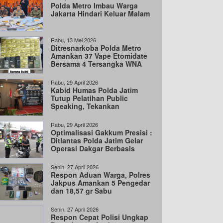
Polda Metro Imbau Warga
Jakarta Hindari Keluar Malam
Rabu, 13 Mei 2026
Ditresnarkoba Polda Metro
Amankan 37 Vape Etomidate
Bersama 4 Tersangka WNA
dan 1 WNI
Rabu, 29 April 2026
Kabid Humas Polda Jatim
Tutup Pelatihan Public
Speaking, Tekankan
Komunikasi Jujur dan
Transparan
Rabu, 29 April 2026
Optimalisasi Gakkum Presisi :
Ditlantas Polda Jatim Gelar
Operasi Dakgar Berbasis
Handheld
Senin, 27 April 2026
Respon Aduan Warga, Polres
Jakpus Amankan 5 Pengedar
dan 18,57 gr Sabu
Senin, 27 April 2026
Respon Cepat Polisi Ungkap