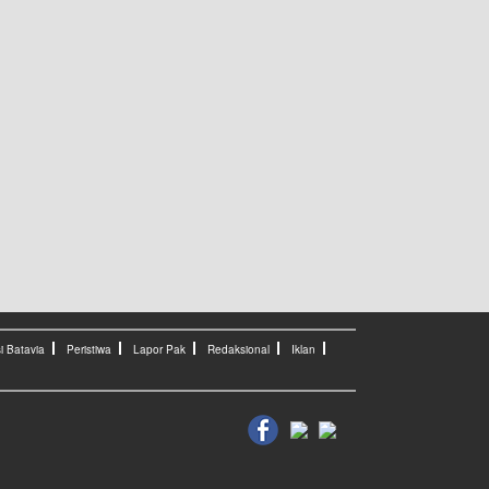
i Batavia
Peristiwa
Lapor Pak
Redaksional
Iklan