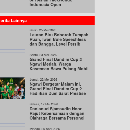
Indonesia Open
Championships 2026
erita Lainnya
Senin, 25 Mei 2026
Lautan Biru Bobotoh Tumpah
Ruah, Iwan Bule Speechless
dan Bangga, Level Persib
Sudah di Asia!
Sabtu, 23 Mei 2026
Grand Final Dandim Cup 2
Ngawi Meriah, Warga
Kasreman Bawa Pulang Mobil
Jumat, 22 Mei 2026
Ngawi Bergetar Malam Ini,
Grand Final Dandim Cup 2
Hadirkan Duel Sarat Prestise
dan Emosi
Selasa, 12 Mei 2026
Danlanud Sjamsudin Noor
Rajut Kebersamaan dengan
Olahraga Bersama Personel
Minggu, 26 April 2026