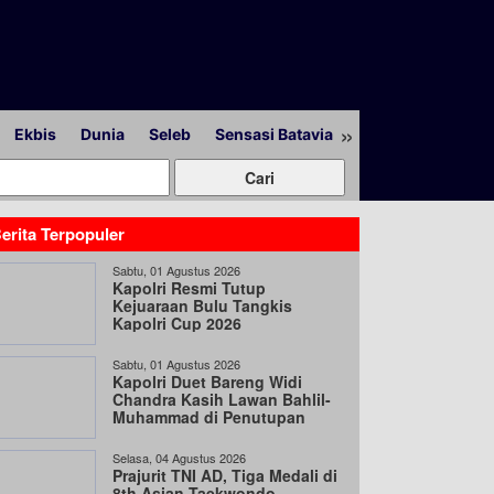
»
Ekbis
Dunia
Seleb
Sensasi Batavia
Peristiwa
Lapor
erita Terpopuler
Sabtu, 01 Agustus 2026
Kapolri Resmi Tutup
Kejuaraan Bulu Tangkis
Kapolri Cup 2026
Sabtu, 01 Agustus 2026
Kapolri Duet Bareng Widi
Chandra Kasih Lawan Bahlil-
Muhammad di Penutupan
Kapolri Cup 2026
Selasa, 04 Agustus 2026
Prajurit TNI AD, Tiga Medali di
8th Asian Taekwondo