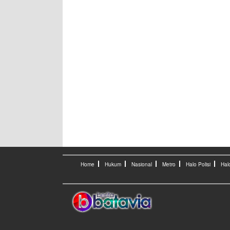
Home
Hukum
Nasional
Metro
Halo Polisi
Hal