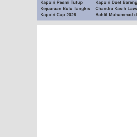
Kapolri Resmi Tutup
Kapolri Duet Baren
Kejuaraan Bulu Tangkis
Chandra Kasih Law
Kapolri Cup 2026
Bahlil-Muhammad d
Penutupan Kapolri
2026