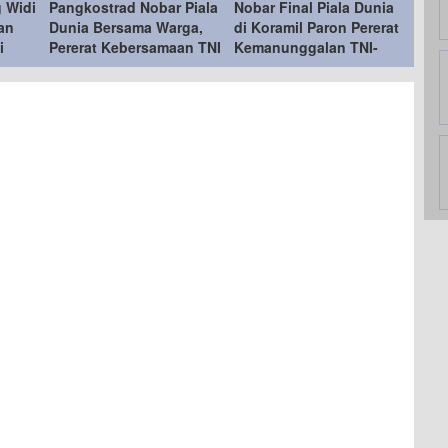
g Widi
Pangkostrad Nobar Piala
Nobar Final Piala Dunia
an
Dunia Bersama Warga,
di Koramil Paron Pererat
i
Pererat Kebersamaan TNI
Kemanunggalan TNI-
 Cup
dan Masyarakat
Rakyat