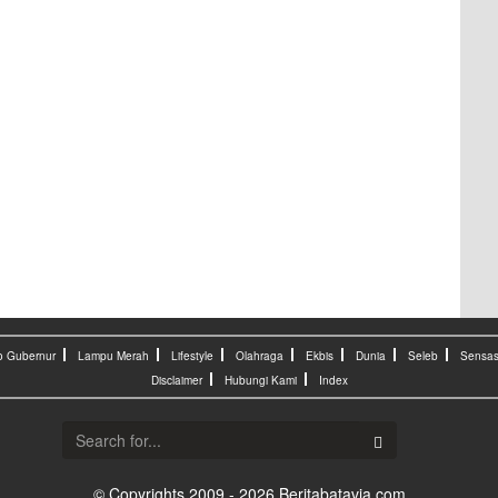
o Gubernur
Lampu Merah
Lifestyle
Olahraga
Ekbis
Dunia
Seleb
Sensas
Disclaimer
Hubungi Kami
Index
© Copyrights 2009 - 2026 Beritabatavia.com