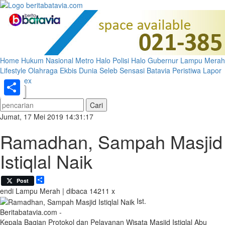
Home
Hukum
Nasional
Metro
Halo Polisi
Halo Gubernur
Lampu Merah
Lifestyle
Olahraga
Ekbis
Dunia
Seleb
Sensasi Batavia
Peristiwa
Lapor
Pak
Index
«
»
Share
Jumat, 17 Mei 2019 14:31:17
Ramadhan, Sampah Masjid
Istiqlal Naik
Share
Post
endi
Lampu Merah | dibaca 14211 x
Ist.
Beritabatavia.com -
Kepala Bagian Protokol dan Pelayanan Wisata Masjid Istiqlal Abu